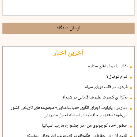
ارسال دیدگاه
آخرین اخبار
نقاب را بردار آقای ستاره
کدام فوتبال؟
فرعون در قلب دریای سیاه
برگزاری کنسرت علیرضا قربانی در شیراز
«فارس» پایلوت اجرای الگوی «هیات‌امنایی» مجموعه‌های تاریخی کشور
می‌شود؛ سعدیه و حافظیه در آستانه تحول مدیریتی
حضور «ماه کوچولوی من» در جشنواره ماربیا اسپانیا
تأیید گزارش حفاظتی هگمتانه در کمیته میراث جهانی یونسکو