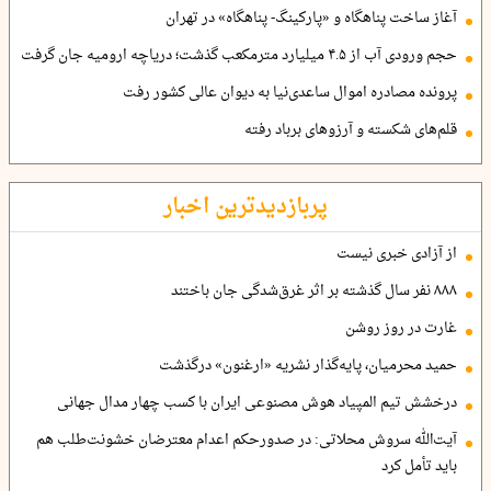
آغاز ساخت پناهگاه و «پارکینگ- پناهگاه» در تهران
حجم ورودی آب از ۴.۵ میلیارد مترمکعب گذشت؛ دریاچه ارومیه جان گرفت
پرونده مصادره اموال ساعدی‌نیا به دیوان عالی کشور رفت
قلم‌های شکسته و آرزوهای برباد رفته
پربازدیدترین اخبار
از آزادی خبری نیست
۸۸۸ نفر سال گذشته بر اثر غرق‌شدگی جان باختند
غارت در روز روشن
حمید محرمیان، پایه‌گذار نشریه «ارغنون» درگذشت
درخشش تیم المپیاد هوش مصنوعی ایران با کسب چهار مدال جهانی
آیت‌الله سروش محلاتی: در صدورحکم اعدام معترضان خشونت‌طلب هم
باید تأمل کرد