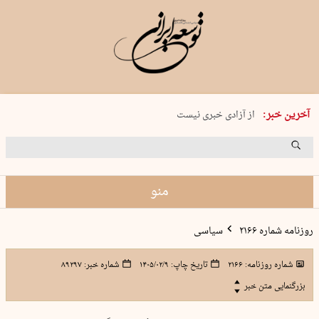
یکشنبه 18 مرداد 1405 شماره 2245
آخرین خبر:
از آزادی خبری نیست
۸۸۸ نفر سال گذشته بر اثر غرق‌شدگی جان …
غارت در روز روشن
حمید محرمیان، پایه‌گذار نشریه…
منو
روزنامه شماره ۲۱۶۶
سیاسی
شماره روزنامه:
۲۱۶۶
تاریخ چاپ:
۱۴۰۵/۰۲/۹
شماره خبر:
۸۹۲۹۷
بزرگنمایی متن خبر