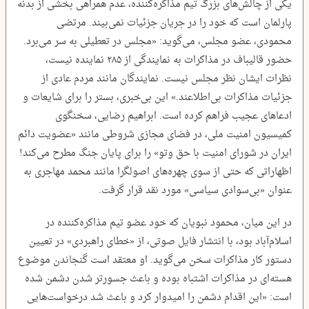
یکی از چالش‌های بزرگ تیم مذاکره‌کننده، عدم همراهی بخشی از بدنه
پارلمان است که خود را در جریان جزئیات نمی‌بیند. مرتضی
محمودی، عضو مجلس، می‌گوید: «مجلس در تعطیلی به سر می‌برد.
حضور قالیباف در مذاکرات به نمایندگی از ۲۸۵ نماینده نیست،
نظرات ایشان نظر مجلس نیست. نمایندگان مانند مردم عادی از
جزئیات مذاکرات بی‌اطلاعند.» این بی‌خبری، بستر را برای شایعات و
ادعاهای عجیب فراهم کرده است. ابراهیم رضایی، سخنگوی
کمیسیون امنیت ملی، در فضای مجازی شروطی مانند «عضویت دائم
ایران در شورای امنیت با حق وتو» را برای پایان جنگ مطرح می‌کند!
اظهاراتی که حتی از سوی چهره‌های اصولگرا مانند محمد مهاجری به
عنوان «بی‌سوادی سیاسی» مورد نقد قرار گرفت.
در این میان، محمود نبویان که خود عضو تیم مذاکره‌کننده در
اسلام‌آباد بود، با انتشار فایل صوتی، از «خطای راهبردی» در تعیین
دستور کار مذاکرات سخن می‌گوید. او معتقد است گنجاندن موضوع
هسته‌ای در مذاکرات اشتباه بوده و باعث جسورتر شدن دشمن شده
است: «این اقدام دشمن را امیدوار کرد و باعث شد درخواست‌هایی