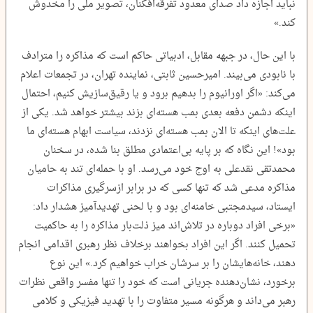
نباید اجازه داد صدای معدود تفرقه‌افکنان، تصویر ملی را مخدوش
کند.»
با این حال، در جبهه مقابل، ادبیاتی حاکم است که مذاکره را مترادف
با نابودی می‌بیند. امیرحسین ثابتی، نماینده تهران، در تجمعات اعلام
می‌کند: «اگر اورانیوم را بدهیم برود و یا رقیق‌سازیش کنیم، احتمال
اینکه دشمن دفعه بعدی بمب هسته‌ای بزند بیشتر خواهد شد. یکی از
علت‌های اینکه تا الان بمب هسته‌ای نزدند، سیاست ابهام هسته‌ای ما
بود»! این نگاه که بر پایه بی‌اعتمادی مطلق بنا شده، در سخنان
محمدتقی نقدعلی به اوج خود می‌رسد. او با حمله‌ای تند به حامیان
مذاکره مدعی شد که تنها کسی که در برابر ازسرگیری مذاکرات
ایستاد، سیدمجتبی خامنه‌ای بود و با لحنی تهدیدآمیز هشدار داد:
«برخی افراد دوباره در تلاش‌اند میز ذلت‌بار مذاکره را به حاکمیت
تحمیل کنند. اگر این افراد بخواهند برخلاف نظر رهبری اقدامی انجام
دهند، خانه‌هایشان را بر سرشان خراب خواهیم کرد.» این نوع
برخورد، نشان‌دهنده جریانی است که خود را تنها مفسر واقعی نظرات
رهبر می‌داند و هرگونه مسیر متفاوت را با تهدید فیزیکی و کلامی