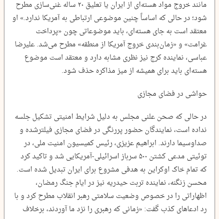
مانند خروج مواد هسته‌ای از ایران یا تعلیق ۲۰ ساله غنی‌سازی مطرح
شود؛ در حالی که اساساً چنین موضوعی ارتباطی به آمریکا ندارد.» او
معتقد است به جای هسته‌ای، باید موضوعاتی چون «پرداخت
غرامت» و «زمان‌بندی خروج آمریکا از منطقه» مطرح می‌شد. علیرضا
عباسی، نماینده کرج نیز نظری مشابه دارد و معتقد است موضوع
هسته‌ای باید برای همیشه از میز مذاکره حذف شود.
حواشی در فضای مجازی
در حالی که صحن علنی مجلس به دلیل شرایط امنیتی تشکیل جلسه
نداده است، نمایندگان حضور پررنگی در فضای مجازی فیلترشده و
صداوسیما دارند. ابراهیم عزیزی، رئیس کمیسیون امنیت ملی، در
توئیتی مدعی کشتن ۵۰۰ سرباز اسرائیلی-آمریکایی شد و تاکید کرد
که تمام خاک اوکراین به هدفی مشروع برای ایران تبدیل شده است.
محسن زنگنه، نماینده تربت حیدریه نیز در ایام جنگ رمضان،
اظهاراتی را در خصوص وضعیت سلامتی رهبر انقلاب مطرح کرد و با
رد ادعاهای کذب گفت: «زمانی که رهبری را نزد ما آوردند، برخلاف