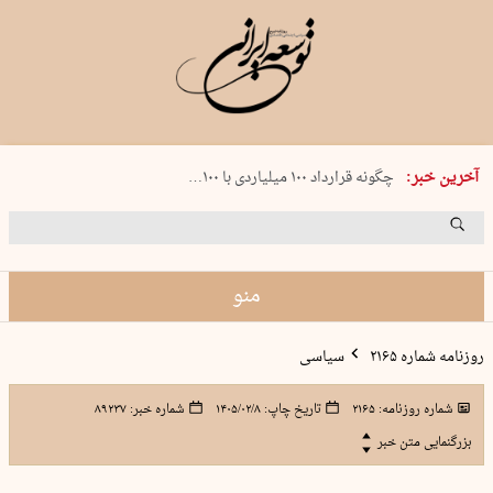
شنبه 17 مرداد 1405 شماره 2244
آخرین خبر:
چگونه قرارداد ۱۰۰ میلیاردی با ۱۰۰…
پنجره‌ای که باز نشد
۲۴۱ دقیقه جنون
توافق ایران و عمان گره بحران را باز م…
منو
روزنامه شماره ۲۱۶۵
سیاسی
شماره روزنامه:
۲۱۶۵
تاریخ چاپ:
۱۴۰۵/۰۲/۸
شماره خبر:
۸۹۲۳۷
بزرگنمایی متن خبر