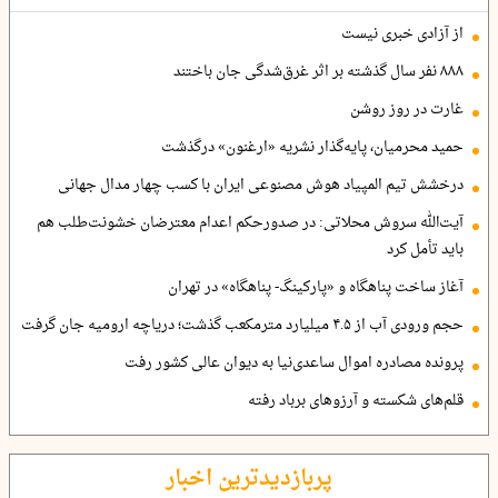
از آزادی خبری نیست
۸۸۸ نفر سال گذشته بر اثر غرق‌شدگی جان باختند
غارت در روز روشن
حمید محرمیان، پایه‌گذار نشریه «ارغنون» درگذشت
درخشش تیم المپیاد هوش مصنوعی ایران با کسب چهار مدال جهانی
آیت‌الله سروش محلاتی: در صدورحکم اعدام معترضان خشونت‌طلب هم
باید تأمل کرد
آغاز ساخت پناهگاه و «پارکینگ- پناهگاه» در تهران
حجم ورودی آب از ۴.۵ میلیارد مترمکعب گذشت؛ دریاچه ارومیه جان گرفت
پرونده مصادره اموال ساعدی‌نیا به دیوان عالی کشور رفت
قلم‌های شکسته و آرزوهای برباد رفته
پربازدیدترین اخبار