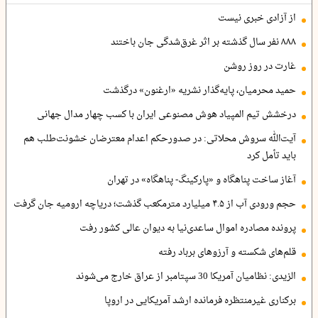
از آزادی خبری نیست
۸۸۸ نفر سال گذشته بر اثر غرق‌شدگی جان باختند
غارت در روز روشن
حمید محرمیان، پایه‌گذار نشریه «ارغنون» درگذشت
درخشش تیم المپیاد هوش مصنوعی ایران با کسب چهار مدال جهانی
آیت‌الله سروش محلاتی: در صدورحکم اعدام معترضان خشونت‌طلب هم
باید تأمل کرد
آغاز ساخت پناهگاه و «پارکینگ- پناهگاه» در تهران
حجم ورودی آب از ۴.۵ میلیارد مترمکعب گذشت؛ دریاچه ارومیه جان گرفت
پرونده مصادره اموال ساعدی‌نیا به دیوان عالی کشور رفت
قلم‌های شکسته و آرزوهای برباد رفته
الزیدی: نظامیان آمریکا 30 سپتامبر از عراق خارج می‌شوند
برکناری غیرمنتظره فرمانده ارشد آمریکایی در اروپا