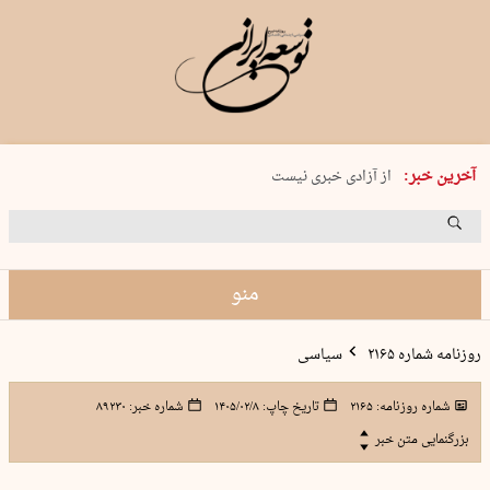
یکشنبه 18 مرداد 1405 شماره 2245
آخرین خبر:
از آزادی خبری نیست
۸۸۸ نفر سال گذشته بر اثر غرق‌شدگی جان …
غارت در روز روشن
حمید محرمیان، پایه‌گذار نشریه…
منو
روزنامه شماره ۲۱۶۵
سیاسی
شماره روزنامه:
۲۱۶۵
تاریخ چاپ:
۱۴۰۵/۰۲/۸
شماره خبر:
۸۹۲۳۰
بزرگنمایی متن خبر