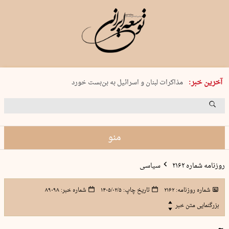
طالبان: داعش را در افغانستان کاملاً…
آخرین خبر:
مذاکرات لبنان و اسرائیل به بن‌بست خورد
پکن اعلام کرد؛ نوسازی ارتش و ارتقای…
مقام امنیتی عراق: انحصار سلاح در دست…
زمان پیوستن ارمنستان به اروپا…
منو
روزنامه شماره ۲۱۶۲
سیاسی
شماره روزنامه:
۲۱۶۲
تاریخ چاپ:
۱۴۰۵/۰۲/۵
شماره خبر:
۸۹۰۹۸
بزرگنمایی متن خبر