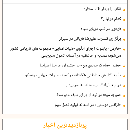
نقاب را بردار آقای ستاره
کدام فوتبال؟
فرعون در قلب دریای سیاه
برگزاری کنسرت علیرضا قربانی در شیراز
«فارس» پایلوت اجرای الگوی «هیات‌امنایی» مجموعه‌های تاریخی کشور
می‌شود؛ سعدیه و حافظیه در آستانه تحول مدیریتی
حضور «ماه کوچولوی من» در جشنواره ماربیا اسپانیا
تأیید گزارش حفاظتی هگمتانه در کمیته میراث جهانی یونسکو
درام خانوادگی و مسئله معاصر بودن
«مو به مو»؛ مر ثیه ای بر ای طبقه متو سط
«آژانس دوستی» در آستانه تولید فصل دوم
پربازدیدترین اخبار