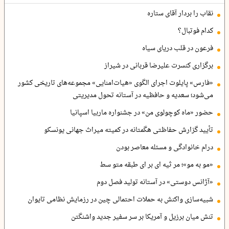
نقاب را بردار آقای ستاره
کدام فوتبال؟
فرعون در قلب دریای سیاه
برگزاری کنسرت علیرضا قربانی در شیراز
«فارس» پایلوت اجرای الگوی «هیات‌امنایی» مجموعه‌های تاریخی کشور
می‌شود؛ سعدیه و حافظیه در آستانه تحول مدیریتی
حضور «ماه کوچولوی من» در جشنواره ماربیا اسپانیا
تأیید گزارش حفاظتی هگمتانه در کمیته میراث جهانی یونسکو
درام خانوادگی و مسئله معاصر بودن
«مو به مو»؛ مر ثیه ای بر ای طبقه متو سط
«آژانس دوستی» در آستانه تولید فصل دوم
شبیه‌سازی واکنش به حملات احتمالی چین در رزمایش نظامی تایوان
تنش میان برزیل و آمریکا بر سر سفیر جدید واشنگتن