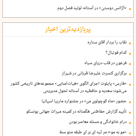
«آژانس دوستی» در آستانه تولید فصل دوم
پربازدیدترین اخبار
نقاب را بردار آقای ستاره
کدام فوتبال؟
فرعون در قلب دریای سیاه
برگزاری کنسرت علیرضا قربانی در شیراز
«فارس» پایلوت اجرای الگوی «هیات‌امنایی» مجموعه‌های تاریخی کشور
می‌شود؛ سعدیه و حافظیه در آستانه تحول مدیریتی
حضور «ماه کوچولوی من» در جشنواره ماربیا اسپانیا
تأیید گزارش حفاظتی هگمتانه در کمیته میراث جهانی یونسکو
درام خانوادگی و مسئله معاصر بودن
«مو به مو»؛ مر ثیه ای بر ای طبقه متو سط