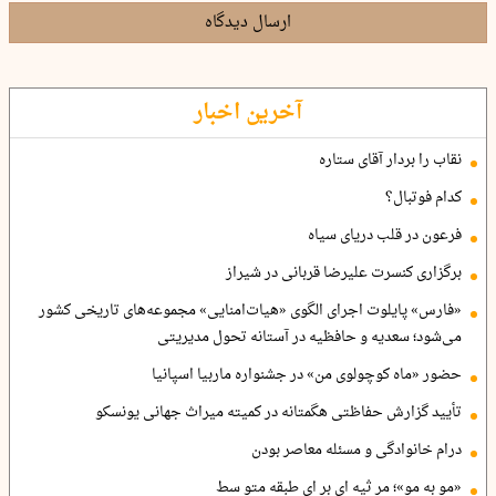
ارسال دیدگاه
آخرین اخبار
نقاب را بردار آقای ستاره
کدام فوتبال؟
فرعون در قلب دریای سیاه
برگزاری کنسرت علیرضا قربانی در شیراز
«فارس» پایلوت اجرای الگوی «هیات‌امنایی» مجموعه‌های تاریخی کشور
می‌شود؛ سعدیه و حافظیه در آستانه تحول مدیریتی
حضور «ماه کوچولوی من» در جشنواره ماربیا اسپانیا
تأیید گزارش حفاظتی هگمتانه در کمیته میراث جهانی یونسکو
درام خانوادگی و مسئله معاصر بودن
«مو به مو»؛ مر ثیه ای بر ای طبقه متو سط