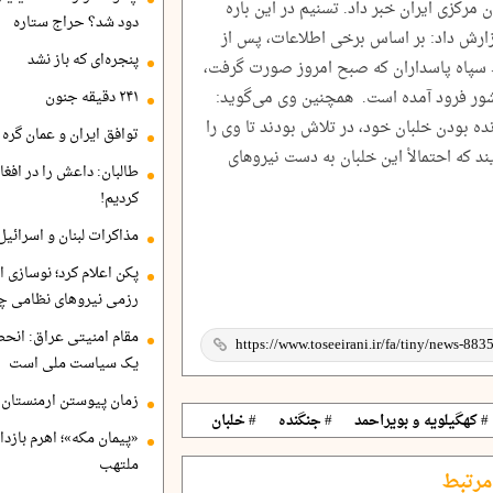
F  آمریکا در آسمان مرکزی ایران خبر داد. تسنیم در این باره
دود شد؟ حراج ستاره
زارش داد: بر اساس برخی اطلاعات، پس از
پنجره‌ای که باز نشد
 سپاه پاسداران که صبح امروز صورت گرفت،
شور فرود آمده است. همچنین وی می‌گوید:
۲۴۱ دقیقه جنون
نده بودن خلبان خود، در تلاش بودند تا وی را
توافق ایران و عمان گره ب
ند که احتمالاْ این خلبان به دست نیروهای
طالبان: داعش را در افغا
کردیم!
مذاکرات لبنان و اسرائیل
پکن اعلام کرد؛ نوسازی ا
رزمی نیروهای نظامی چ
مقام امنیتی عراق: انح
یک سیاست ملی است
زمان پیوستن ارمنستان ب
# کهگیلویه و بویراحمد
# جنگنده
# خلبان
«پیمان مکه»؛ اهرم بازد
ملتهب
مرتبط