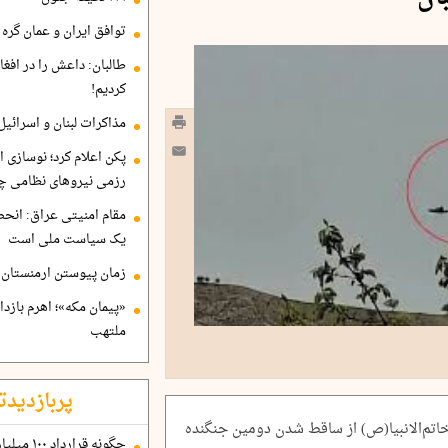
توافق ایران و عمان گره ب
طالبان: داعش را در افغا
کردیم!
مذاکرات لبنان و اسرائیل
پکن اعلام کرد؛ نوسازی ا
رزمی نیروهای نظامی چ
مقام امنیتی عراق: انح
یک سیاست ملی است
زمان پیوستن ارمنستان ب
«پیمان مکه»؛ اهرم بازد
ملتهب
پربازدیدت
تم‌الانبیا(ص) از ساقط شدن دومین جنگنده