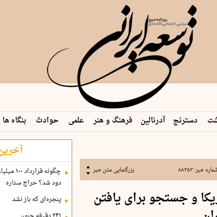
شت
دسترنج
آدرنالین
فرهنگ و هنر
علمی
حوادث
بنگاه ها
 م…
آخرین 
ماره خبر:
۸۸۳۵۳
بزرگنمایی متن خبر
دود شد؟ حراج ستاره
ی جنگنده F۱۵ آمریکا و جستجو برای یافتن
پنجره‌ای که باز نشد
ان
۲۴۱ دقیقه جنون