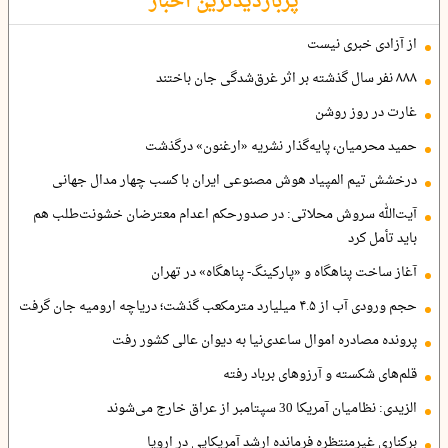
پربازدیدترین اخبار
از آزادی خبری نیست
۸۸۸ نفر سال گذشته بر اثر غرق‌شدگی جان باختند
غارت در روز روشن
حمید محرمیان، پایه‌گذار نشریه «ارغنون» درگذشت
درخشش تیم المپیاد هوش مصنوعی ایران با کسب چهار مدال جهانی
آیت‌الله سروش محلاتی: در صدورحکم اعدام معترضان خشونت‌طلب هم
باید تأمل کرد
آغاز ساخت پناهگاه و «پارکینگ- پناهگاه» در تهران
حجم ورودی آب از ۴.۵ میلیارد مترمکعب گذشت؛ دریاچه ارومیه جان گرفت
پرونده مصادره اموال ساعدی‌نیا به دیوان عالی کشور رفت
قلم‌های شکسته و آرزوهای برباد رفته
الزیدی: نظامیان آمریکا 30 سپتامبر از عراق خارج می‌شوند
برکناری غیرمنتظره فرمانده ارشد آمریکایی در اروپا