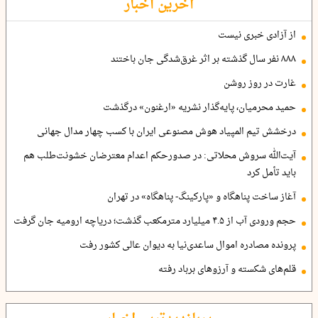
آخرین اخبار
از آزادی خبری نیست
۸۸۸ نفر سال گذشته بر اثر غرق‌شدگی جان باختند
غارت در روز روشن
حمید محرمیان، پایه‌گذار نشریه «ارغنون» درگذشت
درخشش تیم المپیاد هوش مصنوعی ایران با کسب چهار مدال جهانی
آیت‌الله سروش محلاتی: در صدورحکم اعدام معترضان خشونت‌طلب هم
باید تأمل کرد
آغاز ساخت پناهگاه و «پارکینگ- پناهگاه» در تهران
حجم ورودی آب از ۴.۵ میلیارد مترمکعب گذشت؛ دریاچه ارومیه جان گرفت
پرونده مصادره اموال ساعدی‌نیا به دیوان عالی کشور رفت
قلم‌های شکسته و آرزوهای برباد رفته