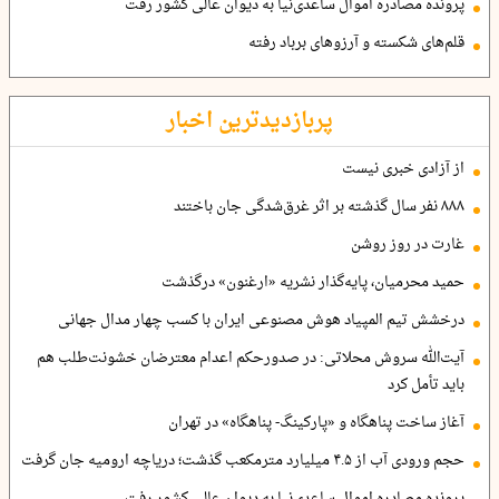
پرونده مصادره اموال ساعدی‌نیا به دیوان عالی کشور رفت
قلم‌های شکسته و آرزوهای برباد رفته
پربازدیدترین اخبار
از آزادی خبری نیست
۸۸۸ نفر سال گذشته بر اثر غرق‌شدگی جان باختند
غارت در روز روشن
حمید محرمیان، پایه‌گذار نشریه «ارغنون» درگذشت
درخشش تیم المپیاد هوش مصنوعی ایران با کسب چهار مدال جهانی
آیت‌الله سروش محلاتی: در صدورحکم اعدام معترضان خشونت‌طلب هم
باید تأمل کرد
آغاز ساخت پناهگاه و «پارکینگ- پناهگاه» در تهران
حجم ورودی آب از ۴.۵ میلیارد مترمکعب گذشت؛ دریاچه ارومیه جان گرفت