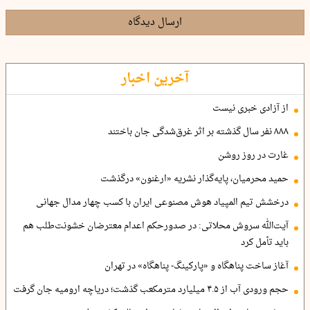
ارسال دیدگاه
آخرین اخبار
از آزادی خبری نیست
۸۸۸ نفر سال گذشته بر اثر غرق‌شدگی جان باختند
غارت در روز روشن
حمید محرمیان، پایه‌گذار نشریه «ارغنون» درگذشت
درخشش تیم المپیاد هوش مصنوعی ایران با کسب چهار مدال جهانی
آیت‌الله سروش محلاتی: در صدورحکم اعدام معترضان خشونت‌طلب هم
باید تأمل کرد
آغاز ساخت پناهگاه و «پارکینگ- پناهگاه» در تهران
حجم ورودی آب از ۴.۵ میلیارد مترمکعب گذشت؛ دریاچه ارومیه جان گرفت