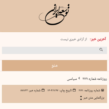
یکشنبه 18 مرداد 1405 شماره 2245
آخرین خبر:
از آزادی خبری نیست
۸۸۸ نفر سال گذشته بر اثر غرق‌شدگی جان …
غارت در روز روشن
حمید محرمیان، پایه‌گذار نشریه…
منو
روزنامه شماره ۲۱۲۱
سیاسی
شماره روزنامه:
۲۱۲۱
تاریخ چاپ:
۱۴۰۴/۱۱/۲۷
شماره خبر:
۸۷۸۳۳
بزرگنمایی متن خبر