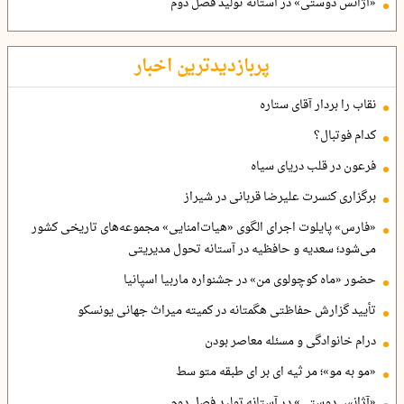
«آژانس دوستی» در آستانه تولید فصل دوم
پربازدیدترین اخبار
نقاب را بردار آقای ستاره
کدام فوتبال؟
فرعون در قلب دریای سیاه
برگزاری کنسرت علیرضا قربانی در شیراز
«فارس» پایلوت اجرای الگوی «هیات‌امنایی» مجموعه‌های تاریخی کشور
می‌شود؛ سعدیه و حافظیه در آستانه تحول مدیریتی
حضور «ماه کوچولوی من» در جشنواره ماربیا اسپانیا
تأیید گزارش حفاظتی هگمتانه در کمیته میراث جهانی یونسکو
درام خانوادگی و مسئله معاصر بودن
«مو به مو»؛ مر ثیه ای بر ای طبقه متو سط
«آژانس دوستی» در آستانه تولید فصل دوم