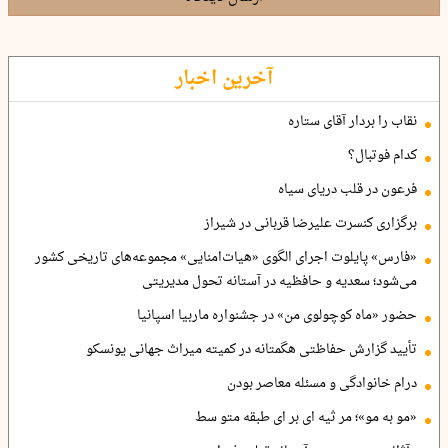
آخرین اخبار
نقاب را بردار آقای ستاره
کدام فوتبال؟
فرعون در قلب دریای سیاه
برگزاری کنسرت علیرضا قربانی در شیراز
«فارس» پایلوت اجرای الگوی «هیات‌امنایی» مجموعه‌های تاریخی کشور
می‌شود؛ سعدیه و حافظیه در آستانه تحول مدیریتی
حضور «ماه کوچولوی من» در جشنواره ماربیا اسپانیا
تأیید گزارش حفاظتی هگمتانه در کمیته میراث جهانی یونسکو
درام خانوادگی و مسئله معاصر بودن
«مو به مو»؛ مر ثیه ای بر ای طبقه متو سط