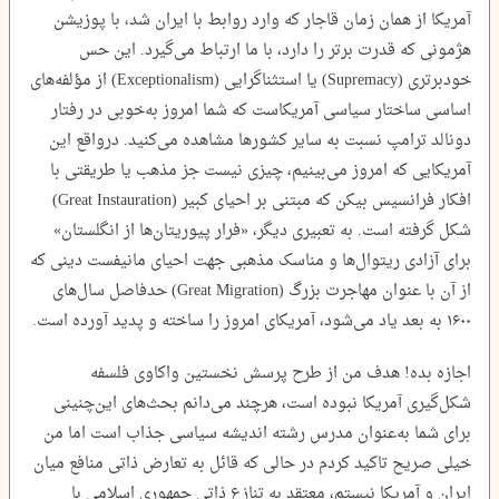
آمریکا از همان زمان قاجار که وارد روابط با ایران شد، با پوزیشن
هژمونی که قدرت برتر را دارد، با ما ارتباط می‌گیرد. این حس
خودبرتری (Supremacy) یا استثناگرایی (Exceptionalism) از مؤلفه‌های
اساسی ساختار سیاسی آمریکاست که شما امروز به‌خوبی در رفتار
دونالد ترامپ نسبت به سایر کشورها مشاهده می‌کنید. درواقع این
آمریکایی که امروز می‌بینیم، چیزی نیست جز مذهب یا طریقتی با
افکار فرانسیس بیکن که مبتنی بر احیای کبیر (Great Instauration)
شکل گرفته است. به تعبیری دیگر، «فرار پیوریتان‌ها از انگلستان»
برای آزادی ریتوال‌ها و مناسک مذهبی جهت احیای مانیفست دینی که
از آن با عنوان مهاجرت بزرگ (Great Migration) حدفاصل سال‌های
۱۶۰۰ به بعد یاد می‌شود، آمریکای امروز را ساخته و پدید آورده است.
اجازه بده! هدف من از طرح پرسش نخستین واکاوی فلسفه
شکل‌گیری آمریکا نبوده است، هرچند می‌دانم بحث‌های این‌چنینی
برای شما به‌عنوان مدرس رشته اندیشه سیاسی جذاب است اما من
خیلی صریح تاکید کردم در حالی که قائل به تعارض ذاتی منافع میان
ایران و آمریکا نیستم، معتقد به تنازع ذاتی جمهوری اسلامی با