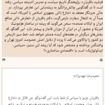
فرشید باقریان»، پژوهشگر تاریخ سیاست و مدرس اندیشه سیاسی، رفته
است تا در گفتگویی چالش‌برانگیز به ریشه‌یابی این تعارض بپردازد. در
حالی خبرنگار معتقد به «تنازع ذاتی جمهوری اسلامی با آمریکا» است که
مبدأ آن به اشغال سفارت بازمی‌گردد، دکتر باقریان از «تعارض ذاتی منافع
ایران و ایالات متحده» سخن می‌گوید که ریشه در ساختار هژمونیک
آمریکا و حضور آن در ایران از دوران قاجار و پیشتر دارد. این گفتگو، که
بخش‌های دیگرش در هفته‌های آینده منتشر خواهد شد، خط سیر تاریخی
دو کشور را واکاوی می‌کند تا پرده از دلایل اصلی خصومت امروز تهران و
واشنگتن برداشته و مشخص شود که آیا ریشه این ستیز، «سیاسی-
ایدئولوژیک» است یا «اقتصادی-ساختاری»؟
حمیدرضا مهدیزاده
باقریان عزیز با سپاس از شما بابت این گفت‌وگو. من قائل به «تنازع
ذاتی میان جمهوری اسلامی با ایالات متحده» هستم و نیک می‌دانم