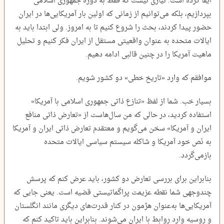
ایفا کرده است. نیازی نیست که فقط به دوره جمهوری اسلامی
بپردازیم، بلکه می‌توانیم از زمانی که اولین بار آمریکایی‌ها در ایران
حضور پیدا کردند، بحث را شروع کنیم تا به امروز. ولی ابتدا باید به
ایالات متحده به عنوان واقعیتی مستقل از ایران فکر کنیم و تحلیل
ماهیت آمریکا را در چنین قالبی ادامه دهیم.
موافقم که وارد «تاریخ خطی» دو کشور شویم.
بسیار خب. شما از لفظ «تنازع ذاتی جمهوری اسلامی با آمریکا»
استفاده کردید، در حالی که من سال‌هاست از «تعارض ذاتی منافع
ایران و آمریکا» سخن می‌گویم و معتقدم تعارض ذاتی ایران و آمریکا
به نَص خود آمریکا و شاکله سیستم سیاسی ایالات متحده
بازمی‌گردد.
بنابراین برای بررسی تعارض دو کشور، باید عرض کنم که پرسش
چندوجهی شما نقطه عزیمت پراگماتیستی قضیه است. یعنی جایی که
آمریکایی‌ها به‌عنوان هژمون در کنار قدرت‌های دیگری مانند انگلستان
و روسیه وارد روابط با ایران می‌شوند. بنابراین باید تاکید کنم که