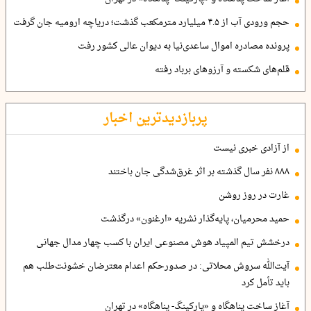
حجم ورودی آب از ۴.۵ میلیارد مترمکعب گذشت؛ دریاچه ارومیه جان گرفت
پرونده مصادره اموال ساعدی‌نیا به دیوان عالی کشور رفت
قلم‌های شکسته و آرزوهای برباد رفته
پربازدیدترین اخبار
از آزادی خبری نیست
۸۸۸ نفر سال گذشته بر اثر غرق‌شدگی جان باختند
غارت در روز روشن
حمید محرمیان، پایه‌گذار نشریه «ارغنون» درگذشت
درخشش تیم المپیاد هوش مصنوعی ایران با کسب چهار مدال جهانی
آیت‌الله سروش محلاتی: در صدورحکم اعدام معترضان خشونت‌طلب هم
باید تأمل کرد
آغاز ساخت پناهگاه و «پارکینگ- پناهگاه» در تهران