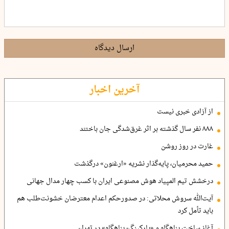
ارسال دیدگاه
آخرین اخبار
از آزادی خبری نیست
۸۸۸ نفر سال گذشته بر اثر غرق‌شدگی جان باختند
غارت در روز روشن
حمید محرمیان، پایه‌گذار نشریه «ارغنون» درگذشت
درخشش تیم المپیاد هوش مصنوعی ایران با کسب چهار مدال جهانی
آیت‌الله سروش محلاتی: در صدورحکم اعدام معترضان خشونت‌طلب هم
باید تأمل کرد
آغاز ساخت پناهگاه و «پارکینگ- پناهگاه» در تهران