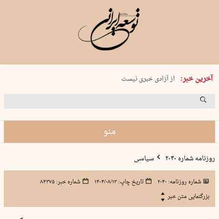
یکشنبه 18 مرداد 1405 شماره 2245
آخرین خبر:
از آزادی خبری نیست
۸۸۸ نفر سال گذشته بر اثر غرق‌شدگی جان …
غارت در روز روشن
حمید محرمیان، پایه‌گذار نشریه…
منو
روزنامه شماره ۲۰۴۰
سیاسی
شماره روزنامه:
۲۰۴۰
تاریخ چاپ:
۱۴۰۴/۰۸/۱۳
شماره خبر:
۸۴۳۷۵
بزرگنمایی متن خبر