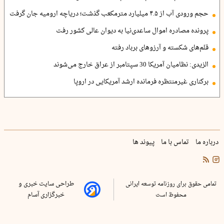
حجم ورودی آب از ۴.۵ میلیارد مترمکعب گذشت؛ دریاچه ارومیه جان گرفت
پرونده مصادره اموال ساعدی‌نیا به دیوان عالی کشور رفت
قلم‌های شکسته و آرزوهای برباد رفته
الزیدی: نظامیان آمریکا 30 سپتامبر از عراق خارج می‌شوند
برکناری غیرمنتظره فرمانده ارشد آمریکایی در اروپا
درباره ما
تماس با ما
پیوند ها
تمامی حقوق برای روزنامه توسعه ایرانی
طراحی سایت خبری و
محفوظ است
خبرگزاری آسام