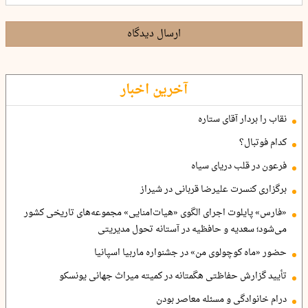
ارسال دیدگاه
آخرین اخبار
نقاب را بردار آقای ستاره
کدام فوتبال؟
فرعون در قلب دریای سیاه
برگزاری کنسرت علیرضا قربانی در شیراز
«فارس» پایلوت اجرای الگوی «هیات‌امنایی» مجموعه‌های تاریخی کشور
می‌شود؛ سعدیه و حافظیه در آستانه تحول مدیریتی
حضور «ماه کوچولوی من» در جشنواره ماربیا اسپانیا
تأیید گزارش حفاظتی هگمتانه در کمیته میراث جهانی یونسکو
درام خانوادگی و مسئله معاصر بودن