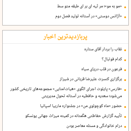
«مو به مو»؛ مر ثیه ای بر ای طبقه متو سط
«آژانس دوستی» در آستانه تولید فصل دوم
پربازدیدترین اخبار
نقاب را بردار آقای ستاره
کدام فوتبال؟
فرعون در قلب دریای سیاه
برگزاری کنسرت علیرضا قربانی در شیراز
«فارس» پایلوت اجرای الگوی «هیات‌امنایی» مجموعه‌های تاریخی کشور
می‌شود؛ سعدیه و حافظیه در آستانه تحول مدیریتی
حضور «ماه کوچولوی من» در جشنواره ماربیا اسپانیا
تأیید گزارش حفاظتی هگمتانه در کمیته میراث جهانی یونسکو
درام خانوادگی و مسئله معاصر بودن