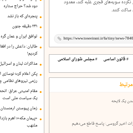
نکرده سویه‌های قجری غلبه کند، معدود
دود شد؟ حراج ستاره
ساکت کنند.
پنجره‌ای که باز نشد
۲۴۱ دقیقه جنون
توافق ایران و عمان گره ب
طالبان: داعش را در افغا
کردیم!
# قانون اساسی
# مجلس شورای اسلامی
مذاکرات لبنان و اسرائیل
پکن اعلام کرد؛ نوسازی ا
رزمی نیروهای نظامی چ
مرتبط
مقام امنیتی عراق: انح
یک سیاست ملی است
دن یک لایحه
زمان پیوستن ارمنستان ب
«پیمان مکه»؛ اهرم بازد
ات اخیر گروسی: پاسخ قاطع می‌دهیم
ملتهب