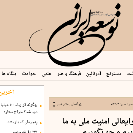
شت
دسترنج
آدرنالین
فرهنگ و هنر
علمی
حوادث
بنگاه ها
 م…
آخرین 
اره خبر:
۷۸۴۰۳
بزرگنمایی متن خبر
دود شد؟ حراج ستاره
یعالی امنیت ملی به ما
پنجره‌ای که باز نشد
ییم و چه نگوییم
۲۴۱ دقیقه جنون