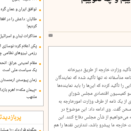
توافق ایران و عمان گره ب
طالبان: داعش را در افغا
کردیم!
مذاکرات لبنان و اسرائیل
پکن اعلام کرد؛ نوسازی ا
رزمی نیروهای نظامی چ
مقام امنیتی عراق: انح
تأکید وزارت خارجه از طریق دبیرخانه
یک سیاست ملی است
مه متأسفانه نه تنها تأکید شده که نمایندگان
زمان پیوستن ارمنستان ب
ا تأکید کرده که این‌ها را باید نماینده‌ها
«پیمان مکه»؛ اهرم بازد
 عضو کمیسیون اقتصادی مجلس شورای
ملتهب
 از یک نامه از طرف وزارت امورخارجه به
سخن گفت. وی ادامه داد: این موضوع در
پربازدیدت
می‌خواهیم از شأن مجلس دفاع کنند. این
 سیاست خارجه ما پیشرو باشد، تندترین نقدها را هم