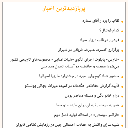
پربازدیدترین اخبار
نقاب را بردار آقای ستاره
کدام فوتبال؟
فرعون در قلب دریای سیاه
برگزاری کنسرت علیرضا قربانی در شیراز
«فارس» پایلوت اجرای الگوی «هیات‌امنایی» مجموعه‌های تاریخی کشور
می‌شود؛ سعدیه و حافظیه در آستانه تحول مدیریتی
حضور «ماه کوچولوی من» در جشنواره ماربیا اسپانیا
تأیید گزارش حفاظتی هگمتانه در کمیته میراث جهانی یونسکو
درام خانوادگی و مسئله معاصر بودن
«مو به مو»؛ مر ثیه ای بر ای طبقه متو سط
«آژانس دوستی» در آستانه تولید فصل دوم
شبیه‌سازی واکنش به حملات احتمالی چین در رزمایش نظامی تایوان