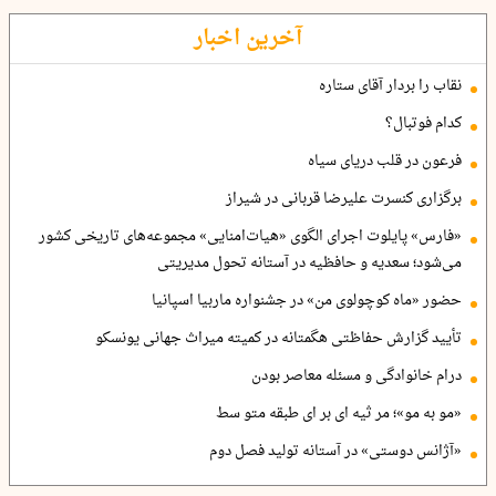
آخرین اخبار
نقاب را بردار آقای ستاره
کدام فوتبال؟
فرعون در قلب دریای سیاه
برگزاری کنسرت علیرضا قربانی در شیراز
«فارس» پایلوت اجرای الگوی «هیات‌امنایی» مجموعه‌های تاریخی کشور
می‌شود؛ سعدیه و حافظیه در آستانه تحول مدیریتی
حضور «ماه کوچولوی من» در جشنواره ماربیا اسپانیا
تأیید گزارش حفاظتی هگمتانه در کمیته میراث جهانی یونسکو
درام خانوادگی و مسئله معاصر بودن
«مو به مو»؛ مر ثیه ای بر ای طبقه متو سط
«آژانس دوستی» در آستانه تولید فصل دوم