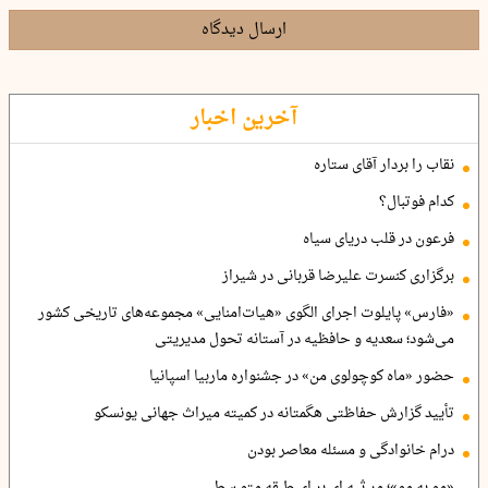
ارسال دیدگاه
آخرین اخبار
نقاب را بردار آقای ستاره
کدام فوتبال؟
فرعون در قلب دریای سیاه
برگزاری کنسرت علیرضا قربانی در شیراز
«فارس» پایلوت اجرای الگوی «هیات‌امنایی» مجموعه‌های تاریخی کشور
می‌شود؛ سعدیه و حافظیه در آستانه تحول مدیریتی
حضور «ماه کوچولوی من» در جشنواره ماربیا اسپانیا
تأیید گزارش حفاظتی هگمتانه در کمیته میراث جهانی یونسکو
درام خانوادگی و مسئله معاصر بودن
«مو به مو»؛ مر ثیه ای بر ای طبقه متو سط