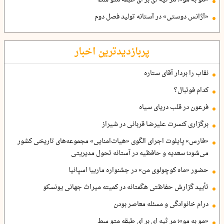
«آژانس دوستی» در آستانه تولید فصل دوم
پربازدیدترین اخبار
نقاب را بردار آقای ستاره
کدام فوتبال؟
فرعون در قلب دریای سیاه
برگزاری کنسرت علیرضا قربانی در شیراز
«فارس» پایلوت اجرای الگوی «هیات‌امنایی» مجموعه‌های تاریخی کشور
می‌شود؛ سعدیه و حافظیه در آستانه تحول مدیریتی
حضور «ماه کوچولوی من» در جشنواره ماربیا اسپانیا
تأیید گزارش حفاظتی هگمتانه در کمیته میراث جهانی یونسکو
درام خانوادگی و مسئله معاصر بودن
«مو به مو»؛ مر ثیه ای بر ای طبقه متو سط