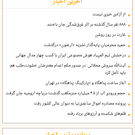
آخرین اخبار
از آزادی خبری نیست
۸۸۸ نفر سال گذشته بر اثر غرق‌شدگی جان باختند
غارت در روز روشن
حمید محرمیان، پایه‌گذار نشریه «ارغنون» درگذشت
درخشش تیم المپیاد هوش مصنوعی ایران با کسب چهار مدال جهانی
آیت‌الله سروش محلاتی: در صدورحکم اعدام معترضان خشونت‌طلب هم
باید تأمل کرد
آغاز ساخت پناهگاه و «پارکینگ- پناهگاه» در تهران
حجم ورودی آب از ۴.۵ میلیارد مترمکعب گذشت؛ دریاچه ارومیه جان گرفت
پرونده مصادره اموال ساعدی‌نیا به دیوان عالی کشور رفت
قلم‌های شکسته و آرزوهای برباد رفته
پربازدیدترین اخبار