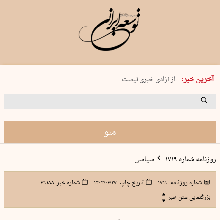
یکشنبه 18 مرداد 1405 شماره 2245
آخرین خبر:
از آزادی خبری نیست
۸۸۸ نفر سال گذشته بر اثر غرق‌شدگی جان …
غارت در روز روشن
حمید محرمیان، پایه‌گذار نشریه…
منو
روزنامه شماره ۱۷۱۹
سیاسی
شماره روزنامه:
۱۷۱۹
تاریخ چاپ:
۱۴۰۳/۰۶/۲۷
شماره خبر:
۶۹۱۸۸
بزرگنمایی متن خبر