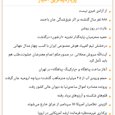
از آزادی خبری نیست
۸۸۸ نفر سال گذشته بر اثر غرق‌شدگی جان باختند
غارت در روز روشن
حمید محرمیان، پایه‌گذار نشریه «ارغنون» درگذشت
درخشش تیم المپیاد هوش مصنوعی ایران با کسب چهار مدال جهانی
آیت‌الله سروش محلاتی: در صدورحکم اعدام معترضان خشونت‌طلب هم
باید تأمل کرد
آغاز ساخت پناهگاه و «پارکینگ- پناهگاه» در تهران
حجم ورودی آب از ۴.۵ میلیارد مترمکعب گذشت؛ دریاچه ارومیه جان گرفت
پرونده مصادره اموال ساعدی‌نیا به دیوان عالی کشور رفت
قلم‌های شکسته و آرزوهای برباد رفته
الزیدی: نظامیان آمریکا 30 سپتامبر از عراق خارج می‌شوند
برکناری غیرمنتظره فرمانده ارشد آمریکایی در اروپا