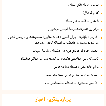
نقاب را بردار آقای ستاره
کدام فوتبال؟
فرعون در قلب دریای سیاه
برگزاری کنسرت علیرضا قربانی در شیراز
«فارس» پایلوت اجرای الگوی «هیات‌امنایی» مجموعه‌های تاریخی کشور
می‌شود؛ سعدیه و حافظیه در آستانه تحول مدیریتی
حضور «ماه کوچولوی من» در جشنواره ماربیا اسپانیا
تأیید گزارش حفاظتی هگمتانه در کمیته میراث جهانی یونسکو
درام خانوادگی و مسئله معاصر بودن
«مو به مو»؛ مر ثیه ای بر ای طبقه متو سط
«آژانس دوستی» در آستانه تولید فصل دوم
پربازدیدترین اخبار