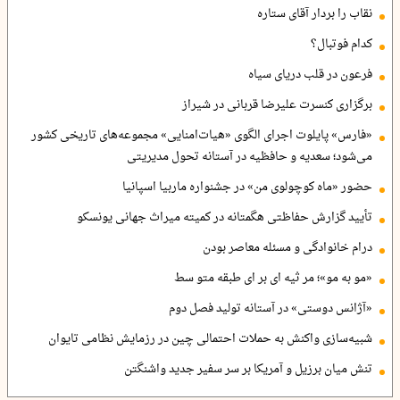
نقاب را بردار آقای ستاره
کدام فوتبال؟
فرعون در قلب دریای سیاه
برگزاری کنسرت علیرضا قربانی در شیراز
«فارس» پایلوت اجرای الگوی «هیات‌امنایی» مجموعه‌های تاریخی کشور
می‌شود؛ سعدیه و حافظیه در آستانه تحول مدیریتی
حضور «ماه کوچولوی من» در جشنواره ماربیا اسپانیا
تأیید گزارش حفاظتی هگمتانه در کمیته میراث جهانی یونسکو
درام خانوادگی و مسئله معاصر بودن
«مو به مو»؛ مر ثیه ای بر ای طبقه متو سط
«آژانس دوستی» در آستانه تولید فصل دوم
شبیه‌سازی واکنش به حملات احتمالی چین در رزمایش نظامی تایوان
تنش میان برزیل و آمریکا بر سر سفیر جدید واشنگتن