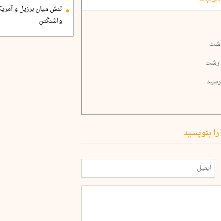
تنش میان برزیل و آمریک
واشنگتن
را بنویسید