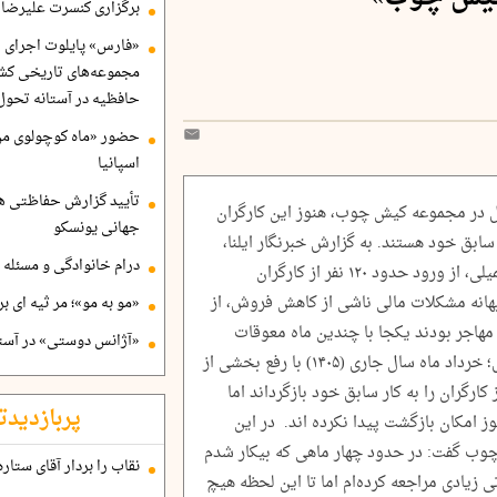
برگزاری کنسرت علیرضا ق
«فارس» پایلوت اجرای ا
مجموعه‌های تاریخی کشو
حافظیه در آستانه تحول
حضور «ماه کوچولوی من»
اسپانیا
تأیید گزارش حفاظتی هگ
 بیکاری حدود ۸۰ کارگر شاغل در مجموعه کیش چوب، هنوز این کارگران
جهانی یونسکو
ابق خود هستند. به گزارش خبرنگار ایلنا،
درام خانوادگی و مسئله 
اسفند ماه سال ۱۴۰۴، همزمان با آغاز جنگ تحمیلی، از ورود حدود ۱۲۰ نفر از کارگران
انه مشکلات مالی ناشی از کاهش فروش، از
«مو به مو»؛ مر ثیه ای ب
 مهاجر بودند یکجا با چندین ماه معوقات
«آژانس دوستی» در آستا
مزدی از کار بیکار شدند. به گفته منابع کارگری؛ خرداد ماه سال جاری (۱۴۰۵) با رفع بخشی از
خانه، کارفرما حدود ۴۰ تا ۵۰ نفر از کارگران را به کار سابق خود بازگرداند اما
پربازدیدت
ن بعد از گذشت بیش از ۴ ماه هنوز امکان بازگشت پیدا نکرده اند. در این
چوب گفت: در حدود چهار ماهی که بیکار شدم
نقاب را بردار آقای ستاره
زیادی مراجعه کرده‌ام اما تا این لحظه هیچ