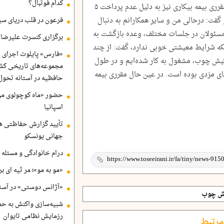
کدام فوتبال؟
کاری برای من و سایر همکارانم پیدا نشده و مقرری بیمه بیکاری نیز به دلیل‌ عدم پرداخت ۵
 گفت: درحالی من و سایر همکارانم به دنبال
فرعون در قلب دریای سی
 مسئولان در جلسات مختلف، وعده بازگشت به
برگزاری کنسرت علیرضا ق
اینکه شرایط معیشتی خوبی ندارد، گفت: از چند
«فارس» پایلوت اجرای ا
کیش چوب، مشغول به کار شده‌ایم و در طول
مجموعه‌های تاریخی کشو
ای مزدی بوده است. در عین حال مقرری بیمه
حافظیه در آستانه تحول
حضور «ماه کوچولوی من»
اسپانیا
تأیید گزارش حفاظتی هگ
جهانی یونسکو
درام خانوادگی و مسئله 
«مو به مو»؛ مر ثیه ای ب
«آژانس دوستی» در آستا
ش چوب
شبیه‌سازی واکنش به حم
رزمایش نظامی تایوان
مرتبط