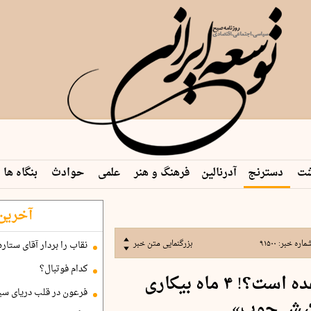
شت
دسترنج
آدرنالین
فرهنگ و هنر
علمی
حوادث
بنگاه ها
آخرین 
ماره خبر:
۹۱۵۰۰
بزرگنمایی متن خبر
نقاب را بردار آقای ستاره
کدام فوتبال؟
بازگشت به کار فقط وعده است؟! ۴ ماه بیکاری
فرعون در قلب دریای سی
کیش چوب»