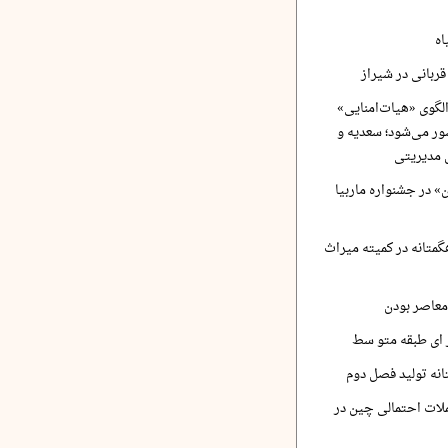
اه
ربانی در شیراز
لگوی «هیات‌امنایی»
ر می‌شود؛ سعدیه و
 مدیریتی
 در جشنواره ماربیا
متانه در کمیته میراث
معاصر بودن
ر ای طبقه متو سط
نه تولید فصل دوم
لات احتمالی چین در