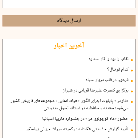
ارسال دیدگاه
آخرین اخبار
نقاب را بردار آقای ستاره
کدام فوتبال؟
فرعون در قلب دریای سیاه
برگزاری کنسرت علیرضا قربانی در شیراز
«فارس» پایلوت اجرای الگوی «هیات‌امنایی» مجموعه‌های تاریخی کشور
می‌شود؛ سعدیه و حافظیه در آستانه تحول مدیریتی
حضور «ماه کوچولوی من» در جشنواره ماربیا اسپانیا
تأیید گزارش حفاظتی هگمتانه در کمیته میراث جهانی یونسکو