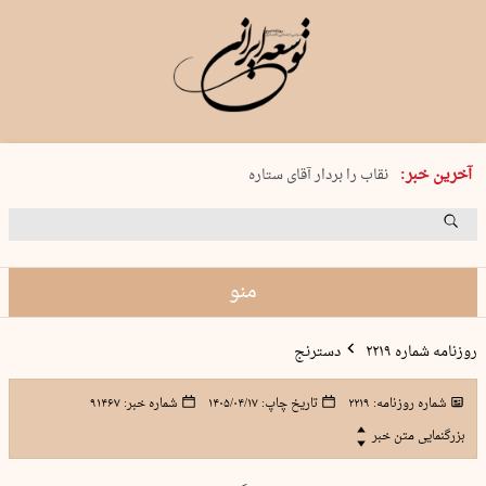
پنجشنبه 15 مرداد 1405 شماره 2243
آخرین خبر:
نقاب را بردار آقای ستاره
کدام فوتبال؟
فرعون در قلب دریای سیاه
برگزاری کنسرت علیرضا قربانی در …
منو
روزنامه شماره ۲۲۱۹
دسترنج
شماره روزنامه:
۲۲۱۹
تاریخ چاپ:
۱۴۰۵/۰۴/۱۷
شماره خبر:
۹۱۴۶۷
بزرگنمایی متن خبر