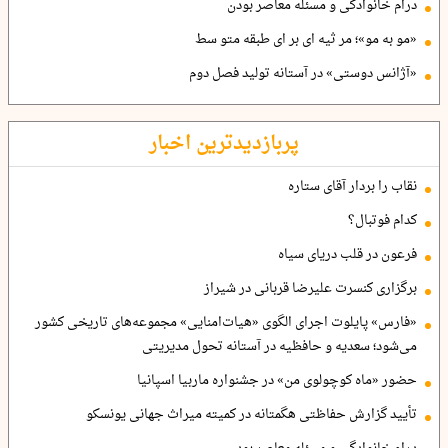
درام خانوادگی و مسئله معاصر بودن
«مو به مو»؛ مر ثیه ای بر ای طبقه متو سط
«آژانس دوستی» در آستانه تولید فصل دوم
پربازدیدترین اخبار
نقاب را بردار آقای ستاره
کدام فوتبال؟
فرعون در قلب دریای سیاه
برگزاری کنسرت علیرضا قربانی در شیراز
«فارس» پایلوت اجرای الگوی «هیات‌امنایی» مجموعه‌های تاریخی کشور
می‌شود؛ سعدیه و حافظیه در آستانه تحول مدیریتی
حضور «ماه کوچولوی من» در جشنواره ماربیا اسپانیا
تأیید گزارش حفاظتی هگمتانه در کمیته میراث جهانی یونسکو