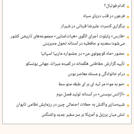
کدام فوتبال؟
فرعون در قلب دریای سیاه
برگزاری کنسرت علیرضا قربانی در شیراز
«فارس» پایلوت اجرای الگوی «هیات‌امنایی» مجموعه‌های تاریخی کشور
می‌شود؛ سعدیه و حافظیه در آستانه تحول مدیریتی
حضور «ماه کوچولوی من» در جشنواره ماربیا اسپانیا
تأیید گزارش حفاظتی هگمتانه در کمیته میراث جهانی یونسکو
درام خانوادگی و مسئله معاصر بودن
«مو به مو»؛ مر ثیه ای بر ای طبقه متو سط
«آژانس دوستی» در آستانه تولید فصل دوم
شبیه‌سازی واکنش به حملات احتمالی چین در رزمایش نظامی تایوان
تنش میان برزیل و آمریکا بر سر سفیر جدید واشنگتن