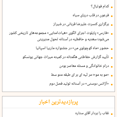
کدام فوتبال؟
فرعون در قلب دریای سیاه
برگزاری کنسرت علیرضا قربانی در شیراز
«فارس» پایلوت اجرای الگوی «هیات‌امنایی» مجموعه‌های تاریخی کشور
می‌شود؛ سعدیه و حافظیه در آستانه تحول مدیریتی
حضور «ماه کوچولوی من» در جشنواره ماربیا اسپانیا
تأیید گزارش حفاظتی هگمتانه در کمیته میراث جهانی یونسکو
درام خانوادگی و مسئله معاصر بودن
«مو به مو»؛ مر ثیه ای بر ای طبقه متو سط
«آژانس دوستی» در آستانه تولید فصل دوم
پربازدیدترین اخبار
نقاب را بردار آقای ستاره