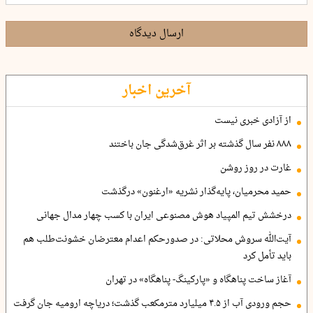
ارسال دیدگاه
آخرین اخبار
از آزادی خبری نیست
۸۸۸ نفر سال گذشته بر اثر غرق‌شدگی جان باختند
غارت در روز روشن
حمید محرمیان، پایه‌گذار نشریه «ارغنون» درگذشت
درخشش تیم المپیاد هوش مصنوعی ایران با کسب چهار مدال جهانی
آیت‌الله سروش محلاتی: در صدورحکم اعدام معترضان خشونت‌طلب هم
باید تأمل کرد
آغاز ساخت پناهگاه و «پارکینگ- پناهگاه» در تهران
حجم ورودی آب از ۴.۵ میلیارد مترمکعب گذشت؛ دریاچه ارومیه جان گرفت