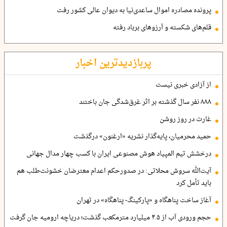
پرونده مصادره اموال ساعدی‌نیا به دیوان عالی کشور رفت
قلم‌های شکسته و آرزوهای برباد رفته
پربازدیدترین اخبار
از آزادی خبری نیست
۸۸۸ نفر سال گذشته بر اثر غرق‌شدگی جان باختند
غارت در روز روشن
حمید محرمیان، پایه‌گذار نشریه «ارغنون» درگذشت
درخشش تیم المپیاد هوش مصنوعی ایران با کسب چهار مدال جهانی
آیت‌الله سروش محلاتی: در صدورحکم اعدام معترضان خشونت‌طلب هم
باید تأمل کرد
آغاز ساخت پناهگاه و «پارکینگ- پناهگاه» در تهران
حجم ورودی آب از ۴.۵ میلیارد مترمکعب گذشت؛ دریاچه ارومیه جان گرفت