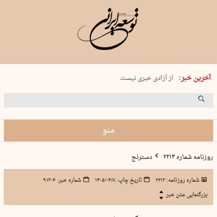
یکشنبه 18 مرداد 1405 شماره 2245
آخرین خبر:
از آزادی خبری نیست
۸۸۸ نفر سال گذشته بر اثر غرق‌شدگی جان …
غارت در روز روشن
حمید محرمیان، پایه‌گذار نشریه…
منو
روزنامه شماره ۲۲۱۳
دسترنج
شماره روزنامه:
۲۲۱۳
تاریخ چاپ:
۱۴۰۵/۰۴/۸
شماره خبر:
۹۱۳۰۶
بزرگنمایی متن خبر