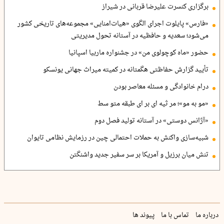
برگزاری کنسرت علیرضا قربانی در شیراز
«فارس» پایلوت اجرای الگوی «هیات‌امنایی» مجموعه‌های تاریخی کشور
می‌شود؛ سعدیه و حافظیه در آستانه تحول مدیریتی
حضور «ماه کوچولوی من» در جشنواره ماربیا اسپانیا
تأیید گزارش حفاظتی هگمتانه در کمیته میراث جهانی یونسکو
درام خانوادگی و مسئله معاصر بودن
«مو به مو»؛ مر ثیه ای بر ای طبقه متو سط
«آژانس دوستی» در آستانه تولید فصل دوم
شبیه‌سازی واکنش به حملات احتمالی چین در رزمایش نظامی تایوان
تنش میان برزیل و آمریکا بر سر سفیر جدید واشنگتن
درباره ما
تماس با ما
پیوند ها