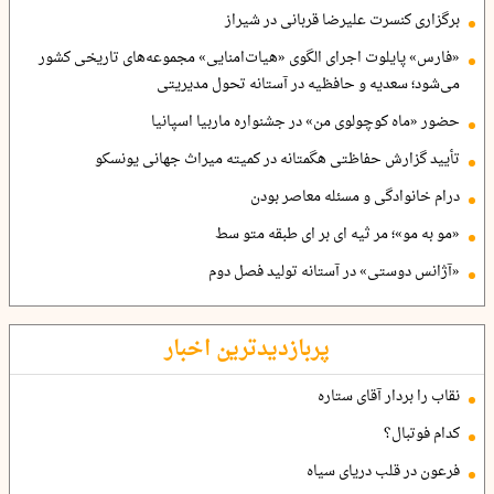
برگزاری کنسرت علیرضا قربانی در شیراز
«فارس» پایلوت اجرای الگوی «هیات‌امنایی» مجموعه‌های تاریخی کشور
می‌شود؛ سعدیه و حافظیه در آستانه تحول مدیریتی
حضور «ماه کوچولوی من» در جشنواره ماربیا اسپانیا
تأیید گزارش حفاظتی هگمتانه در کمیته میراث جهانی یونسکو
درام خانوادگی و مسئله معاصر بودن
«مو به مو»؛ مر ثیه ای بر ای طبقه متو سط
«آژانس دوستی» در آستانه تولید فصل دوم
پربازدیدترین اخبار
نقاب را بردار آقای ستاره
کدام فوتبال؟
فرعون در قلب دریای سیاه