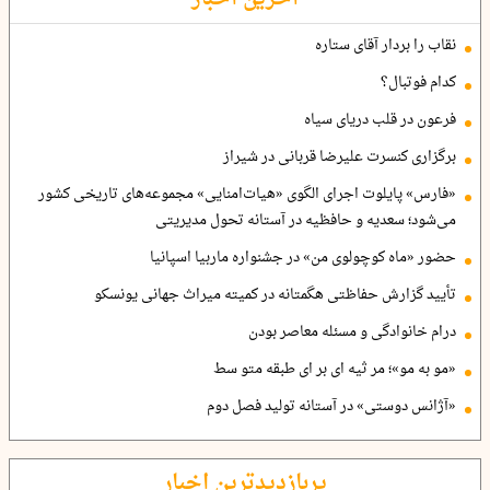
نقاب را بردار آقای ستاره
کدام فوتبال؟
فرعون در قلب دریای سیاه
برگزاری کنسرت علیرضا قربانی در شیراز
«فارس» پایلوت اجرای الگوی «هیات‌امنایی» مجموعه‌های تاریخی کشور
می‌شود؛ سعدیه و حافظیه در آستانه تحول مدیریتی
حضور «ماه کوچولوی من» در جشنواره ماربیا اسپانیا
تأیید گزارش حفاظتی هگمتانه در کمیته میراث جهانی یونسکو
درام خانوادگی و مسئله معاصر بودن
«مو به مو»؛ مر ثیه ای بر ای طبقه متو سط
«آژانس دوستی» در آستانه تولید فصل دوم
پربازدیدترین اخبار