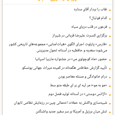
نقاب را بردار آقای ستاره
کدام فوتبال؟
فرعون در قلب دریای سیاه
برگزاری کنسرت علیرضا قربانی در شیراز
«فارس» پایلوت اجرای الگوی «هیات‌امنایی» مجموعه‌های تاریخی کشور
می‌شود؛ سعدیه و حافظیه در آستانه تحول مدیریتی
حضور «ماه کوچولوی من» در جشنواره ماربیا اسپانیا
تأیید گزارش حفاظتی هگمتانه در کمیته میراث جهانی یونسکو
درام خانوادگی و مسئله معاصر بودن
«مو به مو»؛ مر ثیه ای بر ای طبقه متو سط
«آژانس دوستی» در آستانه تولید فصل دوم
شبیه‌سازی واکنش به حملات احتمالی چین در رزمایش نظامی تایوان
تنش میان برزیل و آمریکا بر سر سفیر جدید واشنگتن