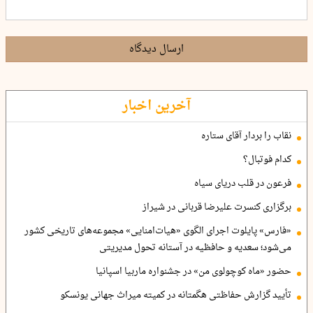
ارسال دیدگاه
آخرین اخبار
نقاب را بردار آقای ستاره
کدام فوتبال؟
فرعون در قلب دریای سیاه
برگزاری کنسرت علیرضا قربانی در شیراز
«فارس» پایلوت اجرای الگوی «هیات‌امنایی» مجموعه‌های تاریخی کشور
می‌شود؛ سعدیه و حافظیه در آستانه تحول مدیریتی
حضور «ماه کوچولوی من» در جشنواره ماربیا اسپانیا
تأیید گزارش حفاظتی هگمتانه در کمیته میراث جهانی یونسکو