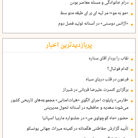
درام خانوادگی و مسئله معاصر بودن
«مو به مو»؛ مر ثیه ای بر ای طبقه متو سط
«آژانس دوستی» در آستانه تولید فصل دوم
پربازدیدترین اخبار
نقاب را بردار آقای ستاره
کدام فوتبال؟
فرعون در قلب دریای سیاه
برگزاری کنسرت علیرضا قربانی در شیراز
«فارس» پایلوت اجرای الگوی «هیات‌امنایی» مجموعه‌های تاریخی کشور
می‌شود؛ سعدیه و حافظیه در آستانه تحول مدیریتی
حضور «ماه کوچولوی من» در جشنواره ماربیا اسپانیا
تأیید گزارش حفاظتی هگمتانه در کمیته میراث جهانی یونسکو