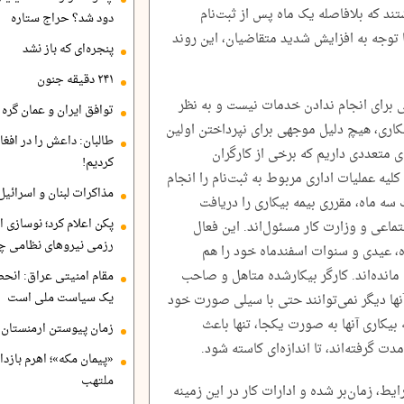
د که بلافاصله یک ماه پس از ثبت‌نام
دود شد؟ حراج ستاره
 توجه به افزایش شدید متقاضیان، این روند
پنجره‌ای که باز نشد
۲۴۱ دقیقه جنون
 برای انجام ندادن خدمات نیست و به نظر
توافق ایران و عمان گره ب
کاری، هیچ دلیل موجهی برای نپرداختن اولین
طالبان: داعش را در افغا
 متعددی داریم که برخی از کارگران
کردیم!
لیه عملیات اداری مربوط به ثبت‌نام را انجام
مذاکرات لبنان و اسرائیل
 سه ماه، مقرری بیمه بیکاری را دریافت
پکن اعلام کرد؛ نوسازی ا
اجتماعی و وزارت کار مسئول‌اند. این فعال
رزمی نیروهای نظامی چ
ده، عیدی و سنوات اسفندماه خود را هم
مانده‌اند. کارگر بیکارشده متاهل و صاحب
مقام امنیتی عراق: انح
یک سیاست ملی است
آنها دیگر نمی‌توانند حتی با سیلی صورت خود
بیکاری آنها به صورت یکجا، تنها باعث
زمان پیوستن ارمنستان ب
دت گرفته‌اند، تا اندازه‌ای کاسته شود.
«پیمان مکه»؛ اهرم بازد
ملتهب
ایط، زمان‌بر شده و ادارات کار در این زمینه