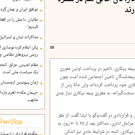
رند
توافق ایران و عمان گره ب
طالبان: داعش را در افغا
کردیم!
مذاکرات لبنان و اسرائیل
پکن اعلام کرد؛ نوسازی ا
رزمی نیروهای نظامی چ
مقام امنیتی عراق: انح
بیمه بیکاری، تاخیر در پرداخت اولین مقرری
یک سیاست ملی است
بیمه‌شدگان تامین اجتماعی شده است چون
زمان پیوستن ارمنستان ب
ی بابت بیمه بیکاری خود پرداخت کرده‌اند ولی حالا پس از
سخت‌گیرانه، به مقرری بیمه بیکاری نیاز جدی
«پیمان مکه»؛ اهرم بازد
ملتهب
و قراردادی در گفت‌وگو با ایلنا گفت: از نظر
پربازدیدت
قانونی، مستمری بیمه بیکاری باید پس از طی مراحل اداری، حداکثر بعد از ۴۵ تا ۶۰ روز، به
بیکاری، البته در شرایط عادی نیز اندکی