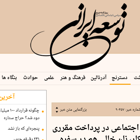
شت
دسترنج
آدرنالین
فرهنگ و هنر
علمی
حوادث
بنگاه ها
 م…
آخرین 
ماره خبر:
۹۰۴۵۷
بزرگنمایی متن خبر
دود شد؟ حراج ستاره
ین اجتماعی در پرداخت مقرری
پنجره‌ای که باز نشد
ار، نان خالی هم در سفره
۲۴۱ دقیقه جنون