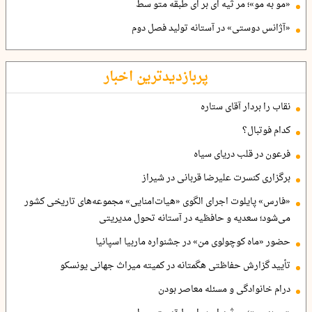
«مو به مو»؛ مر ثیه ای بر ای طبقه متو سط
«آژانس دوستی» در آستانه تولید فصل دوم
پربازدیدترین اخبار
نقاب را بردار آقای ستاره
کدام فوتبال؟
فرعون در قلب دریای سیاه
برگزاری کنسرت علیرضا قربانی در شیراز
«فارس» پایلوت اجرای الگوی «هیات‌امنایی» مجموعه‌های تاریخی کشور
می‌شود؛ سعدیه و حافظیه در آستانه تحول مدیریتی
حضور «ماه کوچولوی من» در جشنواره ماربیا اسپانیا
تأیید گزارش حفاظتی هگمتانه در کمیته میراث جهانی یونسکو
درام خانوادگی و مسئله معاصر بودن