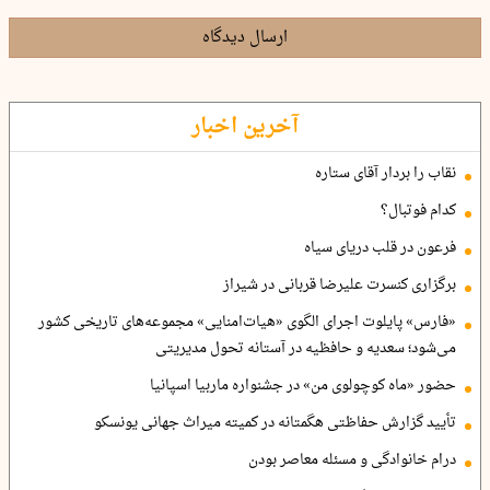
ارسال دیدگاه
آخرین اخبار
نقاب را بردار آقای ستاره
کدام فوتبال؟
فرعون در قلب دریای سیاه
برگزاری کنسرت علیرضا قربانی در شیراز
«فارس» پایلوت اجرای الگوی «هیات‌امنایی» مجموعه‌های تاریخی کشور
می‌شود؛ سعدیه و حافظیه در آستانه تحول مدیریتی
حضور «ماه کوچولوی من» در جشنواره ماربیا اسپانیا
تأیید گزارش حفاظتی هگمتانه در کمیته میراث جهانی یونسکو
درام خانوادگی و مسئله معاصر بودن