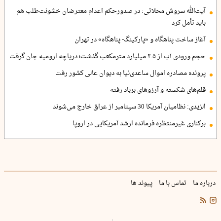
آیت‌الله سروش محلاتی: در صدورحکم اعدام معترضان خشونت‌طلب هم
باید تأمل کرد
آغاز ساخت پناهگاه و «پارکینگ- پناهگاه» در تهران
حجم ورودی آب از ۴.۵ میلیارد مترمکعب گذشت؛ دریاچه ارومیه جان گرفت
پرونده مصادره اموال ساعدی‌نیا به دیوان عالی کشور رفت
قلم‌های شکسته و آرزوهای برباد رفته
الزیدی: نظامیان آمریکا 30 سپتامبر از عراق خارج می‌شوند
برکناری غیرمنتظره فرمانده ارشد آمریکایی در اروپا
درباره ما
تماس با ما
پیوند ها