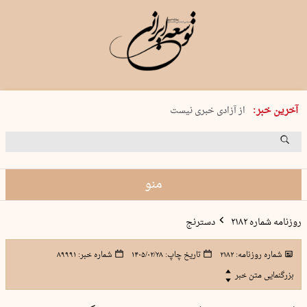
یکشنبه 18 مرداد 1405 شماره 2245
آخرین خبر:
از آزادی خبری نیست
۸۸۸ نفر سال گذشته بر اثر غرق‌شدگی جان …
غارت در روز روشن
حمید محرمیان، پایه‌گذار نشریه…
منو
روزنامه شماره ۲۱۸۲
دسترنج
شماره روزنامه:
۲۱۸۲
تاریخ چاپ:
۱۴۰۵/۰۲/۲۸
شماره خبر:
۸۹۹۹۱
بزرگنمایی متن خبر