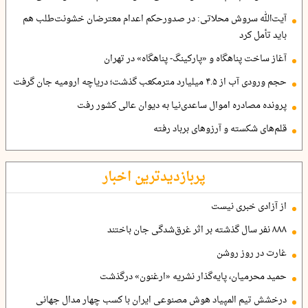
آیت‌الله سروش محلاتی: در صدورحکم اعدام معترضان خشونت‌طلب هم
باید تأمل کرد
آغاز ساخت پناهگاه و «پارکینگ- پناهگاه» در تهران
حجم ورودی آب از ۴.۵ میلیارد مترمکعب گذشت؛ دریاچه ارومیه جان گرفت
پرونده مصادره اموال ساعدی‌نیا به دیوان عالی کشور رفت
قلم‌های شکسته و آرزوهای برباد رفته
پربازدیدترین اخبار
از آزادی خبری نیست
۸۸۸ نفر سال گذشته بر اثر غرق‌شدگی جان باختند
غارت در روز روشن
حمید محرمیان، پایه‌گذار نشریه «ارغنون» درگذشت
درخشش تیم المپیاد هوش مصنوعی ایران با کسب چهار مدال جهانی