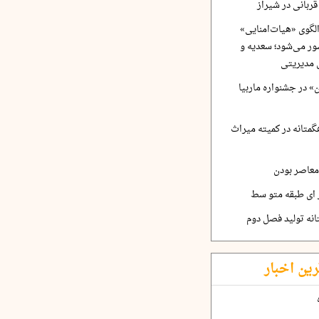
ربانی در شیراز
لگوی «هیات‌امنایی»
ر می‌شود؛ سعدیه و
 مدیریتی
 در جشنواره ماربیا
متانه در کمیته میراث
معاصر بودن
ر ای طبقه متو سط
نه تولید فصل دوم
رین اخبار