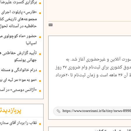
برگزاری کنسرت علیرضا ق
«فارس» پایلوت اجرای ا
مجموعه‌های تاریخی کشو
حافظیه در آستانه تحول
حضور «ماه کوچولوی من»
اسپانیا
تأیید گزارش حفاظتی هگ
ورت آنلاین و غیرحضوری آغاز شد. به
جهانی یونسکو
گزارش ایلنا، بازنشستگان و وظیفه‌بگیران صندوق کشوری برای ثبت‌نام وام ضروری ۲۷ روز
درام خانوادگی و مسئله 
فرصت دارند. کارمزد این وام ۴درصد و اقساط آن ۳۶ ماهه است و زمان ثبت‌نام تا ۲۰خرداد
«مو به مو»؛ مر ثیه ای ب
«آژانس دوستی» در آستا
پربازدیدت
نقاب را بردار آقای ستاره