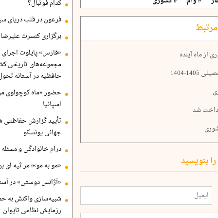
از
# وام
# کشوری
کدام فوتبال؟
فرعون در قلب دریای سی
مرتبط
برگزاری کنسرت علیرضا ق
«فارس» پایلوت اجرای ا
 از ماه آینده
مجموعه‌های تاریخی کشو
14-1404
حافظیه در آستانه تحول
حضور «ماه کوچولوی من»
اسپانیا
رداخت شد
تأیید گزارش حفاظتی هگ
جهانی یونسکو
درام خانوادگی و مسئله 
را بنویسید
«مو به مو»؛ مر ثیه ای ب
«آژانس دوستی» در آستا
شبیه‌سازی واکنش به حم
رزمایش نظامی تایوان