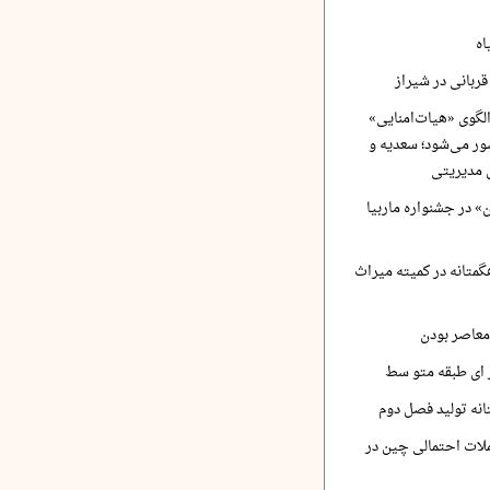
اه
ربانی در شیراز
لگوی «هیات‌امنایی»
ر می‌شود؛ سعدیه و
 مدیریتی
 در جشنواره ماربیا
متانه در کمیته میراث
معاصر بودن
ر ای طبقه متو سط
نه تولید فصل دوم
لات احتمالی چین در