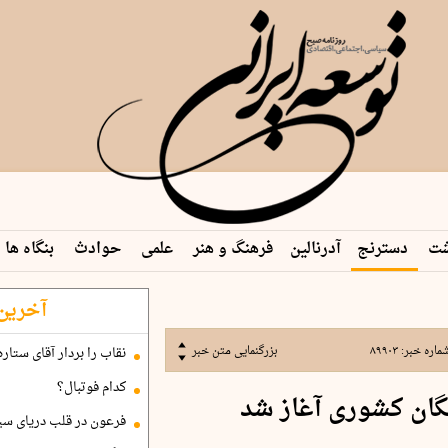
شت
دسترنج
آدرنالین
فرهنگ و هنر
علمی
حوادث
بنگاه ها
آخرین 
ماره خبر:
۸۹۹۰۳
بزرگنمایی متن خبر
نقاب را بردار آقای ستاره
کدام فوتبال؟
تگان کشوری آغاز شد
فرعون در قلب دریای سی