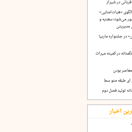
ربانی در شیراز
لگوی «هیات‌امنایی»
ر می‌شود؛ سعدیه و
 مدیریتی
 در جشنواره ماربیا
متانه در کمیته میراث
معاصر بودن
ر ای طبقه متو سط
نه تولید فصل دوم
رین اخبار