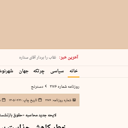
پنجشنبه 15 مرداد 1405 شماره 2243
آخرین خبر:
نقاب را بردار آقای ستاره
کدام فوتبال؟
خانه
سیاسی
چرتکه
جهان
شهرنو
فرعون در قلب دریای سیاه
برگزاری کنسرت علیرضا قربانی در …
روزنامه شماره ۲۱۷۶
دسترنج
شماره روزنامه:
۲۱۷۶
تاریخ چاپ:
۱۴۰۵/۰۲/۲۱
ش
لایحه جدید محاسبه «حقوق بازنشستگی