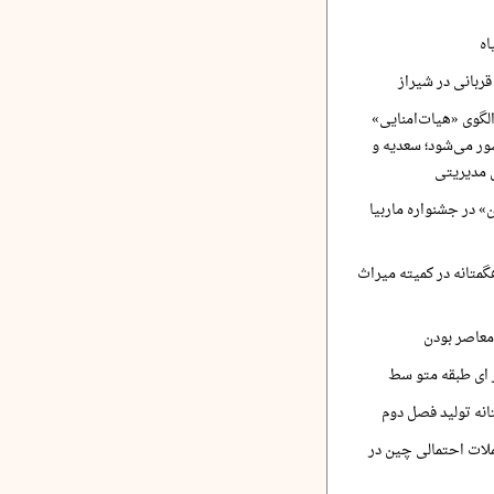
اه
ربانی در شیراز
لگوی «هیات‌امنایی»
ر می‌شود؛ سعدیه و
 مدیریتی
 در جشنواره ماربیا
متانه در کمیته میراث
معاصر بودن
ر ای طبقه متو سط
نه تولید فصل دوم
لات احتمالی چین در