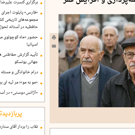
‌پردازی و افزایش فقر
برگزاری کنسرت علیرضا ق
«فارس» پایلوت اجرای ا
مجموعه‌های تاریخی کشو
حافظیه در آستانه تحول
حضور «ماه کوچولوی من»
اسپانیا
تأیید گزارش حفاظتی هگ
جهانی یونسکو
درام خانوادگی و مسئله 
«مو به مو»؛ مر ثیه ای ب
«آژانس دوستی» در آستا
پربازدیدت
نقاب را بردار آقای ستاره