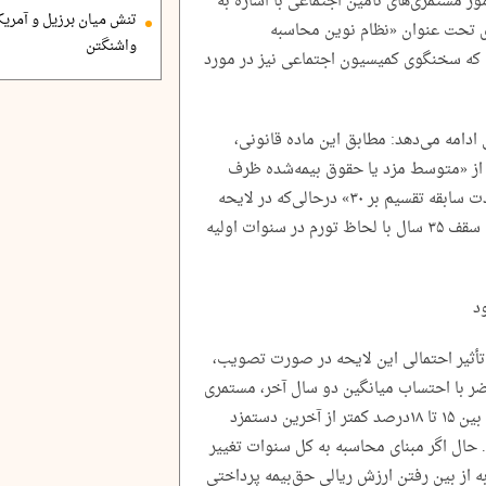
ر مستمری‌های تامین اجتماعی با اشاره به
تنش میان برزیل و آمریک
‌ای تحت عنوان «نظام نوین محاسبه
واشنگتن
ه سخنگوی کمیسیون اجتماعی نیز در مورد
 تأمین اجتماعی ادامه می‌دهد: ‌مطابق این ماده قانونی،
ز «متوسط مزد یا حقوق بیمه‌شده ظرف
آخرین دو سال قبل از درخواست، ضرب در مدت سابقه تقسیم بر ۳۰» درحالی‌که در لایحه
جدید، پیشنهاد شده کل سنوات بیمه‌پردازی تا سقف ۳۵ سال با لحاظ تورم در سنوات اولیه
د
 تأثیر احتمالی این لایحه در صورت تصویب،
اضر با احتساب میانگین دو سال آخر، مستمری
فردی با ۳۰ سال سابقه و سقف دستمزد حدودا بین ۱۵ تا ۱۸درصد کمتر از آخرین دستمزد
 حال اگر مبنای محاسبه به کل سنوات تغییر
ه از بین رفتن ارزش ریالی حق‌بیمه پرداختی