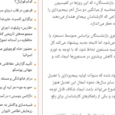
کدام فوتبال؟
ازنشستگان» که این روزها در کمیسیون
سبه از میانگین دو سال آخر بیمه‌پردازی را
فرعون در قلب دریای سی
تغییر داده؛ اقدامی که کارشناسان بیمه‌ای هشدار می‌دهند
برگزاری کنسرت علیرضا ق
ه خطر می‌اندازد.
«فارس» پایلوت اجرای ا
مجموعه‌های تاریخی کشو
مری بازنشستگان براساس متوسط دستمزد یا
حافظیه در آستانه تحول
ی‌شود اما لایحه جدید پیشنهاد می‌کند کل
حضور «ماه کوچولوی من»
 سقف ۳۵ سال برای محاسبه مستمری لحاظ شود که با توجه به تورم
اسپانیا
 کاهش بیشتری در مستمری‌ها ایجاد کند و
تأیید گزارش حفاظتی هگ
جهانی یونسکو
د شده که سنوات اولیه بیمه‌پردازی با تعدیل
درام خانوادگی و مسئله 
ایر سال‌ها، نحوه اعمال این تعدیل هنوز
«مو به مو»؛ مر ثیه ای ب
وع می‌تواند باعث ایجاد شکاف قابل توجه
 و یکی از راهکارهای کارشناسان برای رفع
«آژانس دوستی» در آستا
شبیه‌سازی واکنش به حم
رزمایش نظامی تایوان