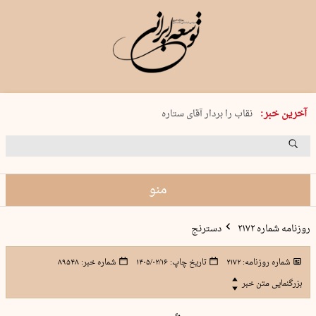
پنجشنبه 15 مرداد 1405 شماره 2243
آخرین خبر:
نقاب را بردار آقای ستاره
کدام فوتبال؟
فرعون در قلب دریای سیاه
برگزاری کنسرت علیرضا قربانی در …
منو
روزنامه شماره ۲۱۷۲
دسترنج
شماره روزنامه:
۲۱۷۲
تاریخ چاپ:
۱۴۰۵/۰۲/۱۶
شماره خبر:
۸۹۵۴۸
بزرگنمایی متن خبر