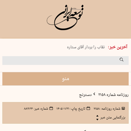
پنجشنبه 15 مرداد 1405 شماره 2243
آخرین خبر:
نقاب را بردار آقای ستاره
کدام فوتبال؟
فرعون در قلب دریای سیاه
برگزاری کنسرت علیرضا قربانی در …
منو
روزنامه شماره ۲۱۵۸
دسترنج
شماره روزنامه:
۲۱۵۸
تاریخ چاپ:
۱۴۰۵/۰۱/۳۱
شماره خبر:
۸۸۹۳۴
بزرگنمایی متن خبر