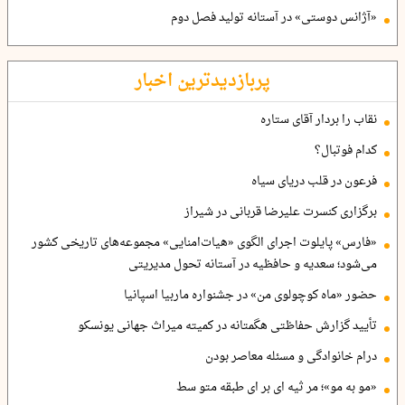
«آژانس دوستی» در آستانه تولید فصل دوم
پربازدیدترین اخبار
نقاب را بردار آقای ستاره
کدام فوتبال؟
فرعون در قلب دریای سیاه
برگزاری کنسرت علیرضا قربانی در شیراز
«فارس» پایلوت اجرای الگوی «هیات‌امنایی» مجموعه‌های تاریخی کشور
می‌شود؛ سعدیه و حافظیه در آستانه تحول مدیریتی
حضور «ماه کوچولوی من» در جشنواره ماربیا اسپانیا
تأیید گزارش حفاظتی هگمتانه در کمیته میراث جهانی یونسکو
درام خانوادگی و مسئله معاصر بودن
«مو به مو»؛ مر ثیه ای بر ای طبقه متو سط