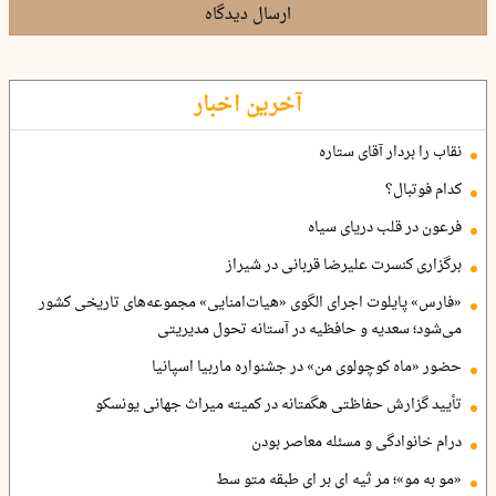
ارسال دیدگاه
آخرین اخبار
نقاب را بردار آقای ستاره
کدام فوتبال؟
فرعون در قلب دریای سیاه
برگزاری کنسرت علیرضا قربانی در شیراز
«فارس» پایلوت اجرای الگوی «هیات‌امنایی» مجموعه‌های تاریخی کشور
می‌شود؛ سعدیه و حافظیه در آستانه تحول مدیریتی
حضور «ماه کوچولوی من» در جشنواره ماربیا اسپانیا
تأیید گزارش حفاظتی هگمتانه در کمیته میراث جهانی یونسکو
درام خانوادگی و مسئله معاصر بودن
«مو به مو»؛ مر ثیه ای بر ای طبقه متو سط