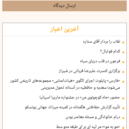
ارسال دیدگاه
آخرین اخبار
نقاب را بردار آقای ستاره
کدام فوتبال؟
فرعون در قلب دریای سیاه
برگزاری کنسرت علیرضا قربانی در شیراز
«فارس» پایلوت اجرای الگوی «هیات‌امنایی» مجموعه‌های تاریخی کشور
می‌شود؛ سعدیه و حافظیه در آستانه تحول مدیریتی
حضور «ماه کوچولوی من» در جشنواره ماربیا اسپانیا
تأیید گزارش حفاظتی هگمتانه در کمیته میراث جهانی یونسکو
درام خانوادگی و مسئله معاصر بودن
«مو به مو»؛ مر ثیه ای بر ای طبقه متو سط