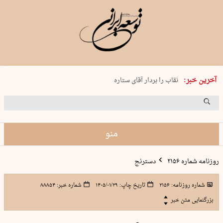
پنجشنبه 15 مرداد 1405 شماره 2243
آخرین خبر:
نقاب را بردار آقای ستاره
کدام فوتبال؟
فرعون در قلب دریای سیاه
برگزاری کنسرت علیرضا قربانی در …
منو
روزنامه شماره ۲۱۵۶
دسترنج
شماره روزنامه:
۲۱۵۶
تاریخ چاپ:
۱۴۰۵/۰۱/۲۹
شماره خبر:
۸۸۸۵۴
بزرگنمایی متن خبر