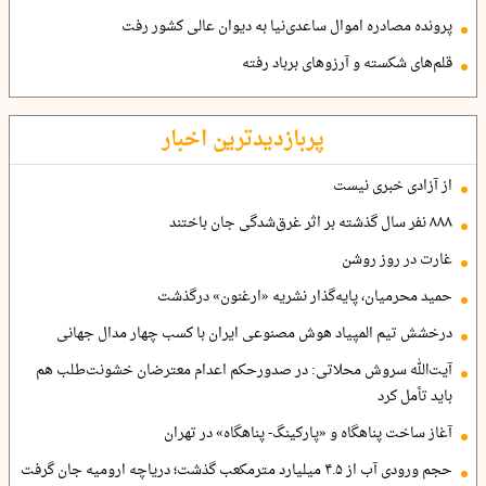
پرونده مصادره اموال ساعدی‌نیا به دیوان عالی کشور رفت
قلم‌های شکسته و آرزوهای برباد رفته
پربازدیدترین اخبار
از آزادی خبری نیست
۸۸۸ نفر سال گذشته بر اثر غرق‌شدگی جان باختند
غارت در روز روشن
حمید محرمیان، پایه‌گذار نشریه «ارغنون» درگذشت
درخشش تیم المپیاد هوش مصنوعی ایران با کسب چهار مدال جهانی
آیت‌الله سروش محلاتی: در صدورحکم اعدام معترضان خشونت‌طلب هم
باید تأمل کرد
آغاز ساخت پناهگاه و «پارکینگ- پناهگاه» در تهران
حجم ورودی آب از ۴.۵ میلیارد مترمکعب گذشت؛ دریاچه ارومیه جان گرفت