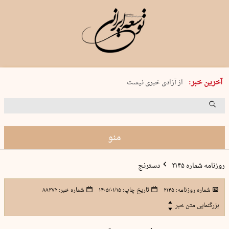
یکشنبه 18 مرداد 1405 شماره 2245
آخرین خبر:
از آزادی خبری نیست
۸۸۸ نفر سال گذشته بر اثر غرق‌شدگی جان …
غارت در روز روشن
حمید محرمیان، پایه‌گذار نشریه…
منو
روزنامه شماره ۲۱۴۵
دسترنج
شماره روزنامه:
۲۱۴۵
تاریخ چاپ:
۱۴۰۵/۰۱/۱۵
شماره خبر:
۸۸۳۷۲
بزرگنمایی متن خبر