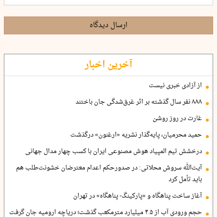
ارسال دیدگاه
آخرین اخبار
از آزادی خبری نیست
۸۸۸ نفر سال گذشته بر اثر غرق‌شدگی جان باختند
غارت در روز روشن
حمید محرمیان، پایه‌گذار نشریه «ارغنون» درگذشت
درخشش تیم المپیاد هوش مصنوعی ایران با کسب چهار مدال جهانی
آیت‌الله سروش محلاتی: در صدورحکم اعدام معترضان خشونت‌طلب هم
باید تأمل کرد
آغاز ساخت پناهگاه و «پارکینگ- پناهگاه» در تهران
حجم ورودی آب از ۴.۵ میلیارد مترمکعب گذشت؛ دریاچه ارومیه جان گرفت