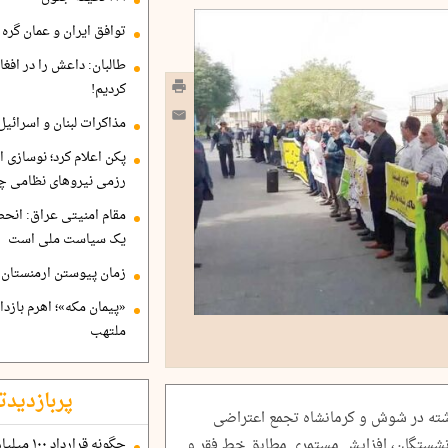
توافق ایران و عمان گره ب
طالبان: داعش را در افغا
کردیم!
مذاکرات لبنان و اسرائیل
پکن اعلام کرد؛ نوسازی ا
رزمی نیروهای نظامی چ
مقام امنیتی عراق: انح
یک سیاست ملی است
زمان پیوستن ارمنستان ب
«پیمان مکه»؛ اهرم بازد
ملتهب
پربازدیدت
شته در شوش و کرمانشاه تجمع اعتراضی
بازنشستگان، افزایش مستمری مطابق خط فقر و