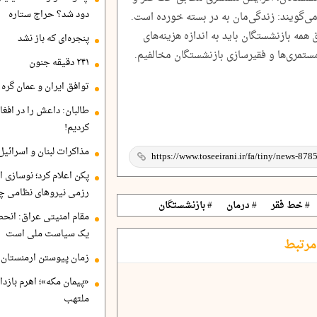
دود شد؟ حراج ستاره
می‌گویند: زندگی‌مان به در بسته خورده است.
مه بازنشستگان باید به اندازه هزینه‌های
پنجره‌ای که باز نشد
مستمری‌ها و فقیرسازی بازنشستگان مخالفیم.
۲۴۱ دقیقه جنون
توافق ایران و عمان گره ب
طالبان: داعش را در افغا
کردیم!
مذاکرات لبنان و اسرائیل
پکن اعلام کرد؛ نوسازی ا
رزمی نیروهای نظامی چ
# خط فقر
# درمان
# بازنشستگان
مقام امنیتی عراق: انح
یک سیاست ملی است
مرتبط
زمان پیوستن ارمنستان ب
«پیمان مکه»؛ اهرم بازد
ملتهب