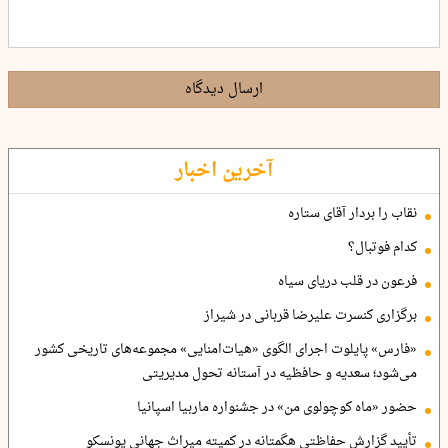
ارسال دیدگاه
آخرین اخبار
نقاب را بردار آقای ستاره
کدام فوتبال؟
فرعون در قلب دریای سیاه
برگزاری کنسرت علیرضا قربانی در شیراز
«فارس» پایلوت اجرای الگوی «هیات‌امنایی» مجموعه‌های تاریخی کشور
می‌شود؛ سعدیه و حافظیه در آستانه تحول مدیریتی
حضور «ماه کوچولوی من» در جشنواره ماربیا اسپانیا
تأیید گزارش حفاظتی هگمتانه در کمیته میراث جهانی یونسکو