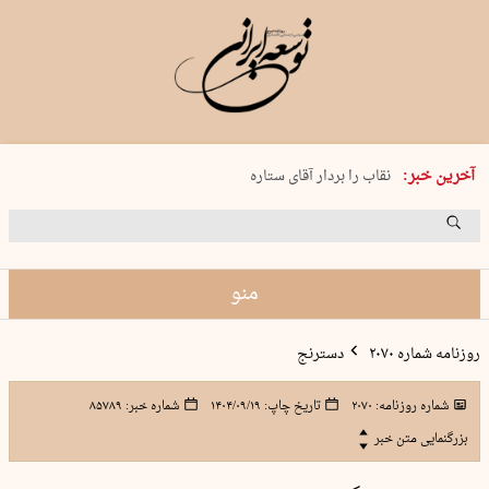
پنجشنبه 15 مرداد 1405 شماره 2243
آخرین خبر:
نقاب را بردار آقای ستاره
کدام فوتبال؟
فرعون در قلب دریای سیاه
برگزاری کنسرت علیرضا قربانی در …
منو
روزنامه شماره ۲۰۷۰
دسترنج
شماره روزنامه:
۲۰۷۰
تاریخ چاپ:
۱۴۰۴/۰۹/۱۹
شماره خبر:
۸۵۷۸۹
بزرگنمایی متن خبر