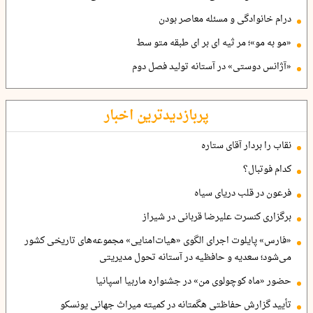
درام خانوادگی و مسئله معاصر بودن
«مو به مو»؛ مر ثیه ای بر ای طبقه متو سط
«آژانس دوستی» در آستانه تولید فصل دوم
پربازدیدترین اخبار
نقاب را بردار آقای ستاره
کدام فوتبال؟
فرعون در قلب دریای سیاه
برگزاری کنسرت علیرضا قربانی در شیراز
«فارس» پایلوت اجرای الگوی «هیات‌امنایی» مجموعه‌های تاریخی کشور
می‌شود؛ سعدیه و حافظیه در آستانه تحول مدیریتی
حضور «ماه کوچولوی من» در جشنواره ماربیا اسپانیا
تأیید گزارش حفاظتی هگمتانه در کمیته میراث جهانی یونسکو