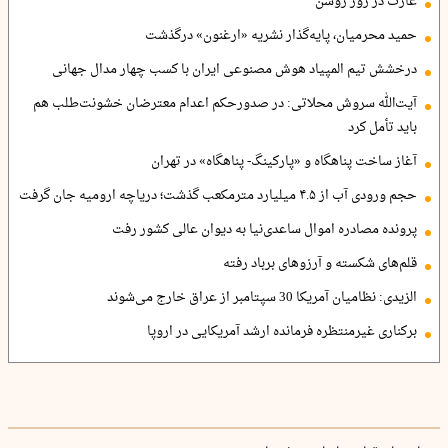
غارت در روز روشن
حمید محرمیان، پایه‌گذار نشریه «ارغنون» درگذشت
درخشش تیم المپیاد هوش مصنوعی ایران با کسب چهار مدال جهانی
آیت‌الله سروش محلاتی: در صدورحکم اعدام معترضان خشونت‌طلب هم
باید تأمل کرد
آغاز ساخت پناهگاه و «پارکینگ- پناهگاه» در تهران
حجم ورودی آب از ۴.۵ میلیارد مترمکعب گذشت؛ دریاچه ارومیه جان گرفت
پرونده مصادره اموال ساعدی‌نیا به دیوان عالی کشور رفت
قلم‌های شکسته و آرزوهای برباد رفته
الزیدی: نظامیان آمریکا 30 سپتامبر از عراق خارج می‌شوند
برکناری غیرمنتظره فرمانده ارشد آمریکایی در اروپا