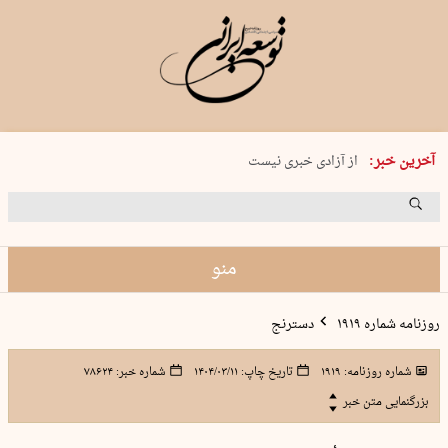
یکشنبه 18 مرداد 1405 شماره 2245
آخرین خبر:
از آزادی خبری نیست
۸۸۸ نفر سال گذشته بر اثر غرق‌شدگی جان …
غارت در روز روشن
حمید محرمیان، پایه‌گذار نشریه…
منو
روزنامه شماره ۱۹۱۹
دسترنج
شماره روزنامه:
۱۹۱۹
تاریخ چاپ:
۱۴۰۴/۰۳/۱۱
شماره خبر:
۷۸۶۲۴
بزرگنمایی متن خبر