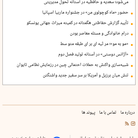
می‌شود؛ سعدیه و حافظیه در آستانه تحول مدیریتی
حضور «ماه کوچولوی من» در جشنواره ماربیا اسپانیا
تأیید گزارش حفاظتی هگمتانه در کمیته میراث جهانی یونسکو
درام خانوادگی و مسئله معاصر بودن
«مو به مو»؛ مر ثیه ای بر ای طبقه متو سط
«آژانس دوستی» در آستانه تولید فصل دوم
شبیه‌سازی واکنش به حملات احتمالی چین در رزمایش نظامی تایوان
تنش میان برزیل و آمریکا بر سر سفیر جدید واشنگتن
درباره ما
تماس با ما
پیوند ها