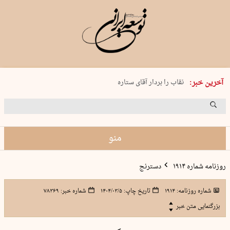
پنجشنبه 15 مرداد 1405 شماره 2243
آخرین خبر:
نقاب را بردار آقای ستاره
کدام فوتبال؟
فرعون در قلب دریای سیاه
برگزاری کنسرت علیرضا قربانی در …
منو
روزنامه شماره ۱۹۱۴
دسترنج
شماره روزنامه:
۱۹۱۴
تاریخ چاپ:
۱۴۰۴/۰۳/۵
شماره خبر:
۷۸۳۶۹
بزرگنمایی متن خبر