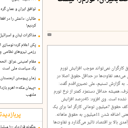
توافق ایران و عمان گره ب
طالبان: داعش را در افغا
کردیم!
مذاکرات لبنان و اسرائیل
پکن اعلام کرد؛ نوسازی ا
رزمی نیروهای نظامی چ
مقام امنیتی عراق: انح
ق کارگران نمی‌تواند موجب افزایش تورم
یک سیاست ملی است
 می‌دهد تفاوت‌ها در حداقل حقوق اصلا در
زمان پیوستن ارمنستان ب
. به گزارش تسنیم، علی نصیری‌اقدم گفت:
«پیمان مکه»؛ اهرم بازد
ل متوالی از سال 97 به این طرف، همیشه حداقل دستمزد کمتر از نرخ تورم
ملتهب
افزایش یافته اما این اقدام باعث کاهش تورم نشده است. وی افزود: 45درصد افزایش
حداقل دستمزد، یعنی فقط 3میلیون تغییر در کف حقوق 7میلیون تومانی کارگر اما برای یک
پربازدیدت
استاد دانشگاه فقط 24درصد افزایش حقوق یعنی اضافه شدن 11میلیون به حقوق ماهانه.
ی بالا بر اقتصاد تاثیر می‌گذارد و تفاوت‌ها