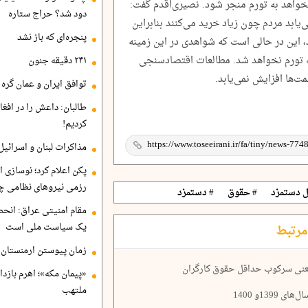
خواهد به تورم منجر شود. نصیری‌اقدم گفت:
دود شد؟ حراج ستاره
یابد مردم چون زیاد خرید می‌کنند بنابراین
پنجره‌ای که باز نشد
، این در حالی است که شواهدی در این زمینه
 تورم نخواهد شد. مطالعات اقتصاد‌سنجی
۲۴۱ دقیقه جنون
ت‌ها افزایش نمی‌یابد.
توافق ایران و عمان گره ب
طالبان: داعش را در افغا
کردیم!
مذاکرات لبنان و اسرائیل
پکن اعلام کرد؛ نوسازی ا
رزمی نیروهای نظامی چ
ل دستمزد
# حقوق
# دستمزد
مقام امنیتی عراق: انح
یک سیاست ملی است
مرتبط
زمان پیوستن ارمنستان ب
 یعنی سرکوب حداقل حقوق کارگران
«پیمان مکه»؛ اهرم بازد
ملتهب