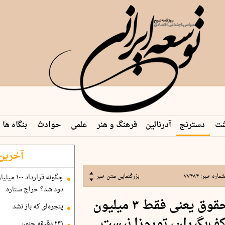
شت
دسترنج
آدرنالین
فرهنگ و هنر
علمی
حوادث
بنگاه ها
 م…
آخرین 
ماره خبر:
۷۷۴۸۴
بزرگنمایی متن خبر
دود شد؟ حراج ستاره
۴۵درصد افزایش حداقل حقوق یعنی فقط ۳ میلیون
پنجره‌ای که باز نشد
ف‌بگیران، تورم‌زا نیست
۲۴۱ دقیقه جنون