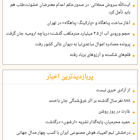
آیت‌الله سروش محلاتی: در صدورحکم اعدام معترضان خشونت‌طلب هم
باید تأمل کرد
آغاز ساخت پناهگاه و «پارکینگ- پناهگاه» در تهران
حجم ورودی آب از ۴.۵ میلیارد مترمکعب گذشت؛ دریاچه ارومیه جان گرفت
پرونده مصادره اموال ساعدی‌نیا به دیوان عالی کشور رفت
قلم‌های شکسته و آرزوهای برباد رفته
پربازدیدترین اخبار
از آزادی خبری نیست
۸۸۸ نفر سال گذشته بر اثر غرق‌شدگی جان باختند
غارت در روز روشن
حمید محرمیان، پایه‌گذار نشریه «ارغنون» درگذشت
درخشش تیم المپیاد هوش مصنوعی ایران با کسب چهار مدال جهانی