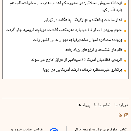
آیت‌الله سروش محلاتی: در صدورحکم اعدام معترضان خشونت‌طلب هم
باید تأمل کرد
آغاز ساخت پناهگاه و «پارکینگ- پناهگاه» در تهران
حجم ورودی آب از ۴.۵ میلیارد مترمکعب گذشت؛ دریاچه ارومیه جان گرفت
پرونده مصادره اموال ساعدی‌نیا به دیوان عالی کشور رفت
قلم‌های شکسته و آرزوهای برباد رفته
الزیدی: نظامیان آمریکا 30 سپتامبر از عراق خارج می‌شوند
برکناری غیرمنتظره فرمانده ارشد آمریکایی در اروپا
درباره ما
تماس با ما
پیوند ها
تمامی حقوق برای روزنامه توسعه ایرانی
طراحی سایت خبری و