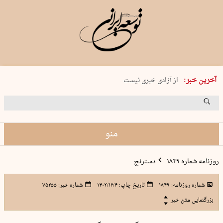
یکشنبه 18 مرداد 1405 شماره 2245
آخرین خبر:
از آزادی خبری نیست
۸۸۸ نفر سال گذشته بر اثر غرق‌شدگی جان …
غارت در روز روشن
حمید محرمیان، پایه‌گذار نشریه…
منو
روزنامه شماره ۱۸۴۹
دسترنج
شماره روزنامه:
۱۸۴۹
تاریخ چاپ:
۱۴۰۳/۱۲/۴
شماره خبر:
۷۵۲۵۵
بزرگنمایی متن خبر