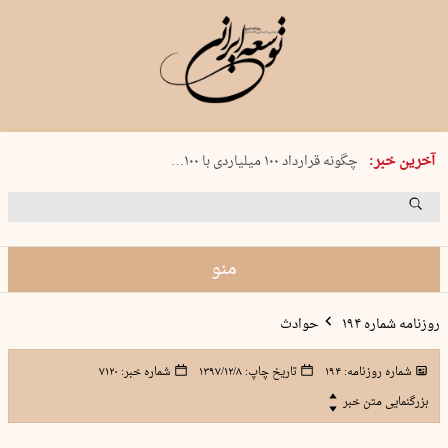
شنبه 17 مرداد 1405 شماره 2244
آخرین خبر:
چگونه قرارداد ۱۰۰ میلیاردی با ۱۰۰…
پنجره‌ای که باز نشد
۲۴۱ دقیقه جنون
توافق ایران و عمان گره بحران را باز م…
منو
روزنامه شماره ۱۹۴
حوادث
شماره روزنامه:
۱۹۴
تاریخ چاپ:
۱۳۹۷/۱۲/۸
شماره خبر:
۷۱۲۰
بزرگنمایی متن خبر