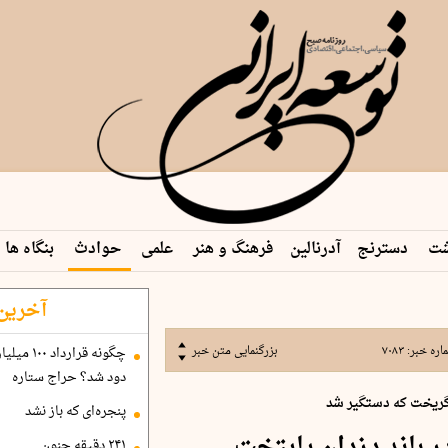
شت
دسترنج
آدرنالین
فرهنگ و هنر
علمی
حوادث
بنگاه ها
 م…
آخرین 
اره خبر:
۷۰۸۳
بزرگنمایی متن خبر
دود شد؟ حراج ستاره
‌گریخت که دستگیر شد
پنجره‌ای که باز نشد
۲۴۱ دقیقه جنون