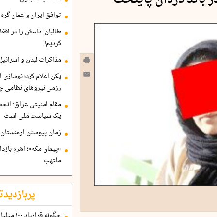
ر باند دزدان پایتخت
توافق ایران و عمان گره ب
طالبان: داعش را در افغا
کردیم!
مذاکرات لبنان و اسرائیل
پکن اعلام کرد؛ نوسازی ا
رزمی نیروهای نظامی چ
مقام امنیتی عراق: انح
یک سیاست ملی است
زمان پیوستن ارمنستان ب
«پیمان مکه»؛ اهرم بازد
ملتهب
پربازدیدت