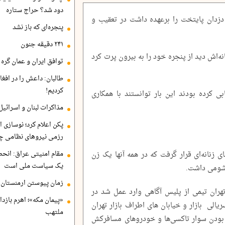
دود شد؟ حراج ستاره
دزدان پایتخت را برعهده داشت در تعقیب و
پنجره‌ای که باز نشد
۲۴۱ دقیقه جنون
‌اش دید از پنجره خود را به بیرون پرت کرد
توافق ایران و عمان گره ب
طالبان: داعش را در افغا
کردیم!
بی کرده بودند این بار توانستند با همکاری
مذاکرات لبنان و اسرائیل
پکن اعلام کرد؛ نوسازی ا
رزمی نیروهای نظامی چ
مقام امنیتی عراق: انح
 زنانه‌ای قرار گرفت که در همه آنها یک زن
یک سیاست ملی است
 شومی داشت.
زمان پیوستن ارمنستان ب
ی با دستور بازپرس دادسرای ناحیه 37 تهران تیمی از پلیس آگاهی وارد عمل شد در
«پیمان مکه»؛ اهرم بازد
الی بازار و خیابان های اطراف بازار تهران
ملتهب
 بودن سوار تاکسی‌ها و خودروهای مسافرکش