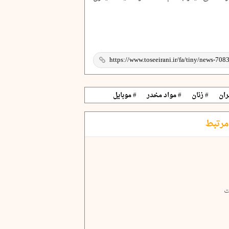
ران
# زنان
# مواد مخدر
# موبایل
مرتبط
ت