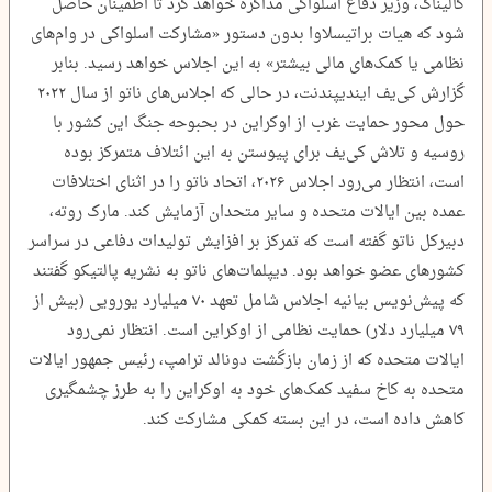
کالیناک، وزیر دفاع اسلواکی مذاکره خواهد کرد تا اطمینان حاصل
شود که هیات براتیسلاوا بدون دستور «مشارکت اسلواکی در وام‌های
نظامی یا کمک‌های مالی بیشتر» به این اجلاس خواهد رسید. بنابر
گزارش کی‌یف ایندیپندنت، در حالی که اجلاس‌های ناتو از سال ۲۰۲۲
حول محور حمایت غرب از اوکراین در بحبوحه جنگ این کشور با
روسیه و تلاش کی‌یف برای پیوستن به این ائتلاف متمرکز بوده
است، انتظار می‌رود اجلاس ۲۰۲۶، اتحاد ناتو را در اثنای اختلافات
عمده بین ایالات متحده و سایر متحدان آزمایش کند. مارک روته،
دبیرکل ناتو گفته است که تمرکز بر افزایش تولیدات دفاعی در سراسر
کشورهای عضو خواهد بود. دیپلمات‌های ناتو به نشریه پالتیکو گفتند
که پیش‌نویس بیانیه اجلاس شامل تعهد ۷۰ میلیارد یورویی (بیش از
۷۹ میلیارد دلار) حمایت نظامی از اوکراین است. انتظار نمی‌رود
ایالات متحده که از زمان بازگشت دونالد ترامپ، رئیس جمهور ایالات
متحده به کاخ سفید کمک‌های خود به اوکراین را به طرز چشمگیری
کاهش داده است، در این بسته کمکی مشارکت کند.