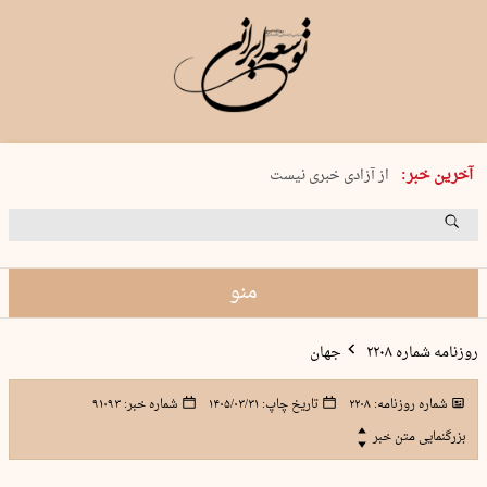
یکشنبه 18 مرداد 1405 شماره 2245
آخرین خبر:
از آزادی خبری نیست
۸۸۸ نفر سال گذشته بر اثر غرق‌شدگی جان …
غارت در روز روشن
حمید محرمیان، پایه‌گذار نشریه…
منو
روزنامه شماره ۲۲۰۸
جهان
شماره روزنامه:
۲۲۰۸
تاریخ چاپ:
۱۴۰۵/۰۳/۳۱
شماره خبر:
۹۱۰۹۳
بزرگنمایی متن خبر