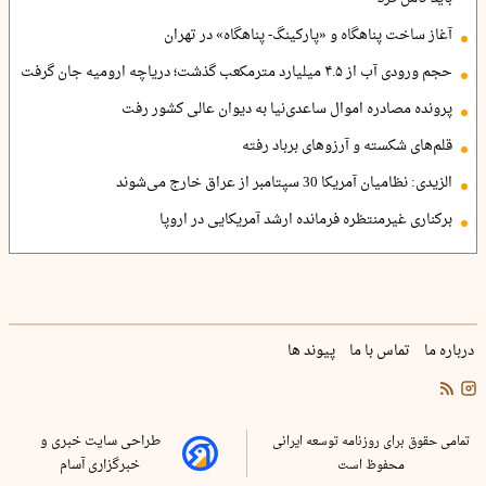
آغاز ساخت پناهگاه و «پارکینگ- پناهگاه» در تهران
حجم ورودی آب از ۴.۵ میلیارد مترمکعب گذشت؛ دریاچه ارومیه جان گرفت
پرونده مصادره اموال ساعدی‌نیا به دیوان عالی کشور رفت
قلم‌های شکسته و آرزوهای برباد رفته
الزیدی: نظامیان آمریکا 30 سپتامبر از عراق خارج می‌شوند
برکناری غیرمنتظره فرمانده ارشد آمریکایی در اروپا
درباره ما
تماس با ما
پیوند ها
تمامی حقوق برای روزنامه توسعه ایرانی
طراحی سایت خبری و
محفوظ است
خبرگزاری آسام