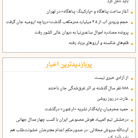
باید تأمل کرد
آغاز ساخت پناهگاه و «پارکینگ- پناهگاه» در تهران
حجم ورودی آب از ۴.۵ میلیارد مترمکعب گذشت؛ دریاچه ارومیه جان گرفت
پرونده مصادره اموال ساعدی‌نیا به دیوان عالی کشور رفت
قلم‌های شکسته و آرزوهای برباد رفته
پربازدیدترین اخبار
از آزادی خبری نیست
۸۸۸ نفر سال گذشته بر اثر غرق‌شدگی جان باختند
غارت در روز روشن
حمید محرمیان، پایه‌گذار نشریه «ارغنون» درگذشت
درخشش تیم المپیاد هوش مصنوعی ایران با کسب چهار مدال جهانی
آیت‌الله سروش محلاتی: در صدورحکم اعدام معترضان خشونت‌طلب هم
باید تأمل کرد