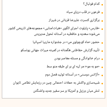
کدام فوتبال؟
فرعون در قلب دریای سیاه
برگزاری کنسرت علیرضا قربانی در شیراز
«فارس» پایلوت اجرای الگوی «هیات‌امنایی» مجموعه‌های تاریخی کشور
می‌شود؛ سعدیه و حافظیه در آستانه تحول مدیریتی
حضور «ماه کوچولوی من» در جشنواره ماربیا اسپانیا
تأیید گزارش حفاظتی هگمتانه در کمیته میراث جهانی یونسکو
درام خانوادگی و مسئله معاصر بودن
«مو به مو»؛ مر ثیه ای بر ای طبقه متو سط
«آژانس دوستی» در آستانه تولید فصل دوم
شبیه‌سازی واکنش به حملات احتمالی چین در رزمایش نظامی تایوان
تنش میان برزیل و آمریکا بر سر سفیر جدید واشنگتن