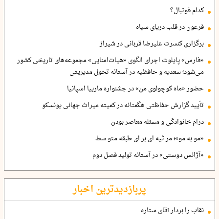
کدام فوتبال؟
فرعون در قلب دریای سیاه
برگزاری کنسرت علیرضا قربانی در شیراز
«فارس» پایلوت اجرای الگوی «هیات‌امنایی» مجموعه‌های تاریخی کشور
می‌شود؛ سعدیه و حافظیه در آستانه تحول مدیریتی
حضور «ماه کوچولوی من» در جشنواره ماربیا اسپانیا
تأیید گزارش حفاظتی هگمتانه در کمیته میراث جهانی یونسکو
درام خانوادگی و مسئله معاصر بودن
«مو به مو»؛ مر ثیه ای بر ای طبقه متو سط
«آژانس دوستی» در آستانه تولید فصل دوم
پربازدیدترین اخبار
نقاب را بردار آقای ستاره