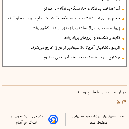
آغاز ساخت پناهگاه و «پارکینگ- پناهگاه» در تهران
حجم ورودی آب از ۴.۵ میلیارد مترمکعب گذشت؛ دریاچه ارومیه جان گرفت
پرونده مصادره اموال ساعدی‌نیا به دیوان عالی کشور رفت
قلم‌های شکسته و آرزوهای برباد رفته
الزیدی: نظامیان آمریکا 30 سپتامبر از عراق خارج می‌شوند
برکناری غیرمنتظره فرمانده ارشد آمریکایی در اروپا
درباره ما
تماس با ما
پیوند ها
تمامی حقوق برای روزنامه توسعه ایرانی
طراحی سایت خبری و
محفوظ است
خبرگزاری آسام