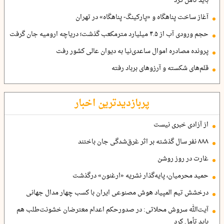
باید تأمل کرد
آغاز ساخت پناهگاه و «پارکینگ- پناهگاه» در تهران
حجم ورودی آب از ۴.۵ میلیارد مترمکعب گذشت؛ دریاچه ارومیه جان گرفت
پرونده مصادره اموال ساعدی‌نیا به دیوان عالی کشور رفت
قلم‌های شکسته و آرزوهای برباد رفته
پربازدیدترین اخبار
از آزادی خبری نیست
۸۸۸ نفر سال گذشته بر اثر غرق‌شدگی جان باختند
غارت در روز روشن
حمید محرمیان، پایه‌گذار نشریه «ارغنون» درگذشت
درخشش تیم المپیاد هوش مصنوعی ایران با کسب چهار مدال جهانی
آیت‌الله سروش محلاتی: در صدورحکم اعدام معترضان خشونت‌طلب هم
باید تأمل کرد