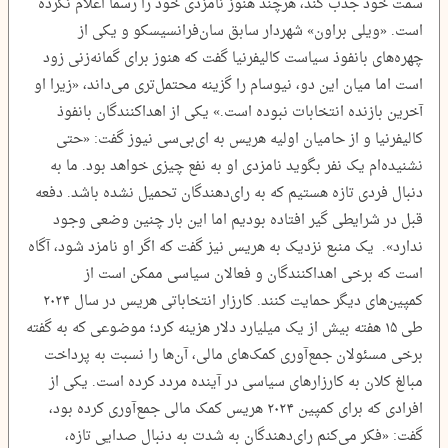
سمت خود جذب کند، هرچند هنوز نامزدی خود را رسما اعلام نکرده
است. «ویلی براون» شهردار سابق سان‌فرانسیسکو و یکی از
چهره‌های بانفوذ سیاست کالیفرنیا گفت که هنوز برای گمانه‌زنی زود
است اما میان این دو، نیوسام را گزینه محتمل‌تری می‌داند، «زیرا او
آخرین بازنده انتخابات نبوده است.» یکی از اهداکنندگان بانفوذ
کالیفرنیا و از حامیان اولیه هریس به ای‌بی‌سی نیوز گفت: «حتی
نشنیده‌ام یک نفر بگوید نامزدی او به نفع چیزی خواهد بود. ما به
دنبال فردی تازه هستیم که به رای‌دهندگان تحمیل نشده باشد. دفعه
قبل در شرایطی گیر افتاده بودیم اما این بار چنین وضعی وجود
ندارد». یک منبع نزدیک به هریس نیز گفت که اگر او نامزد شود، آگاه
است که برخی اهداکنندگان و فعالان سیاسی ممکن است از
کمپین‌های دیگر حمایت کنند. کارزار انتخاباتی هریس در سال ۲۰۲۴
طی ۱۵ هفته بیش از یک میلیارد دلار هزینه کرد؛ موضوعی که به گفته
برخی مسئولان جمع‌آوری کمک‌های مالی، آن‌ها را نسبت به پرداخت
مبالغ کلان به کارزارهای سیاسی در آینده مردد کرده است. یکی از
افرادی که برای کمپین ۲۰۲۴ هریس کمک مالی جمع‌آوری کرده بود،
گفت: «فکر می‌کنم رای‌دهندگان به شدت به دنبال صدایی تازه،