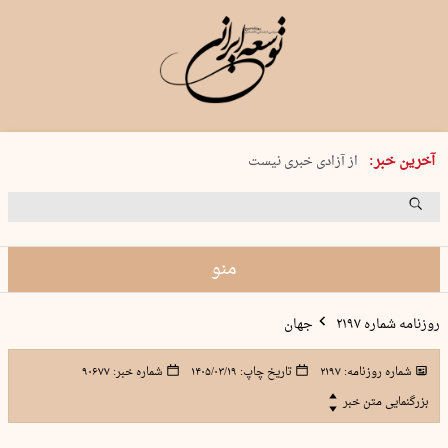
یکشنبه 18 مرداد 1405 شماره 2245
آخرین خبر:
از آزادی خبری نیست
۸۸۸ نفر سال گذشته بر اثر غرق‌شدگی جان …
غارت در روز روشن
حمید محرمیان، پایه‌گذار نشریه…
منو
روزنامه شماره ۲۱۹۷
جهان
شماره روزنامه:
۲۱۹۷
تاریخ چاپ:
۱۴۰۵/۰۳/۱۹
شماره خبر:
۹۰۶۷۷
بزرگنمایی متن خبر