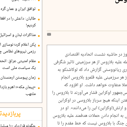
توافق ایران و عمان گره ب
طالبان: داعش را در افغا
کردیم!
مذاکرات لبنان و اسرائیل
پکن اعلام کرد؛ نوسازی ا
رزمی نیروهای نظامی چ
وز در حاشیه نشست اتحادیه اقتصادی
مقام امنیتی عراق: انح
له علیه بلاروس از هر سرزمینی تاثیر شگرفی
یک سیاست ملی است
ی ریانووستی گزارش داد که لوکاشنکو به
ز هر سرزمینی علیه قلمرو بلاروس انجام
زمان پیوستن ارمنستان ب
لا متفاوت خواهد داشت. او افزود که
«پیمان مکه»؛ اهرم بازد
‌جمهور اوکراین فشار می‌آورند تا بلاروس را
ملتهب
فتن اینکه هیچ سرباز بلاروسی در اوکراین
 ارتش(اوکراین) این را می‌دانند». او در
پربازدیدت
ی به انجام دادن حملات هدفمند علیه بلاروس
 جنگ با بلاروس نیست که خط مقدم را تا