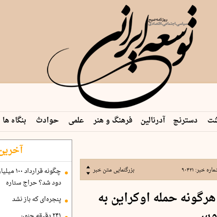
شت
دسترنج
آدرنالین
فرهنگ و هنر
علمی
حوادث
بنگاه ها
 م…
آخرین 
ماره خبر:
۹۰۴۲۱
بزرگنمایی متن خبر
دود شد؟ حراج ستاره
هرگونه حمله اوکراین به
پنجره‌ای که باز نشد
روس
۲۴۱ دقیقه جنون