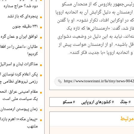
 داد. رئیس‌جمهور بلاروس که از متحدان مسکو
دود شد؟ حراج ستاره
ارمنستان به دلیل گرایش آن به اتحادیه اروپا
پنجره‌ای که باز نشد
ه در اوکراین افتاد، تکرار نشود». او با گفتن
۲۴۱ دقیقه جنون
از شد، گفت: «ارمنستانی‌ها که تازه یک
ه‌اند، نباید به این دلیل در وضعیت دشواری
توافق ایران و عمان گره ب
عاقل باشید». او از ارمنستان خواست پیش از
طالبان: داعش را در افغا
و اتحادیه اروپا «با جدیت فکر کنند».
کردیم!
مذاکرات لبنان و اسرائیل
پکن اعلام کرد؛ نوسازی ا
رزمی نیروهای نظامی چ
مقام امنیتی عراق: انح
یک سیاست ملی است
# جنگ
# کشورهای اروپایی
# مسکو
زمان پیوستن ارمنستان ب
مرتبط
«پیمان مکه»؛ اهرم بازد
ملتهب