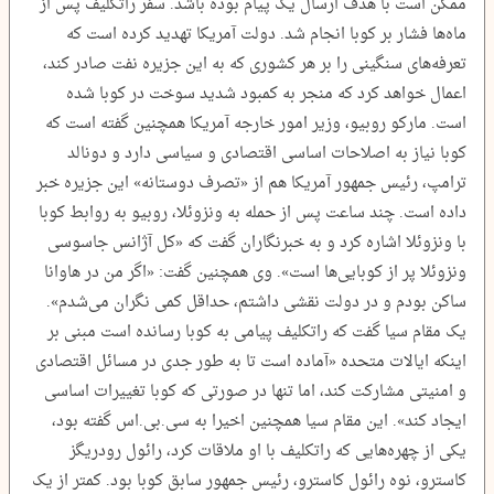
ممکن است با هدف ارسال یک پیام بوده باشد. سفر راتکلیف پس از
ماه‌ها فشار بر کوبا انجام شد. دولت آمریکا تهدید کرده است که
تعرفه‌های سنگینی را بر هر کشوری که به این جزیره نفت صادر کند،
اعمال خواهد کرد که منجر به کمبود شدید سوخت در کوبا شده
است. مارکو روبیو، وزیر امور خارجه آمریکا همچنین گفته است که
کوبا نیاز به اصلاحات اساسی اقتصادی و سیاسی دارد و دونالد
ترامپ، رئیس جمهور آمریکا هم از «تصرف دوستانه» این جزیره خبر
داده است. چند ساعت پس از حمله به ونزوئلا، روبیو به روابط کوبا
با ونزوئلا اشاره کرد و به خبرنگاران گفت که «کل آژانس جاسوسی
ونزوئلا پر از کوبایی‌ها است». وی همچنین گفت: «اگر من در هاوانا
ساکن بودم و در دولت نقشی داشتم، حداقل کمی نگران می‌شدم».
یک مقام سیا گفت که راتکلیف پیامی به کوبا رسانده است مبنی بر
اینکه ایالات متحده «آماده است تا به طور جدی در مسائل اقتصادی
و امنیتی مشارکت کند، اما تنها در صورتی که کوبا تغییرات اساسی
ایجاد کند». این مقام سیا همچنین اخیرا به سی.‌بی.اس گفته بود،
یکی از چهره‌هایی که راتکلیف با او ملاقات کرد، رائول رودریگز
کاسترو، نوه رائول کاسترو، رئیس جمهور سابق کوبا بود. کمتر از یک