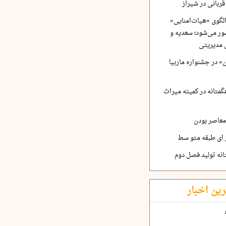
ربانی در شیراز
لگوی «هیات‌امنایی»
ر می‌شود؛ سعدیه و
 مدیریتی
 در جشنواره ماربیا
متانه در کمیته میراث
معاصر بودن
ر ای طبقه متو سط
نه تولید فصل دوم
رین اخبار