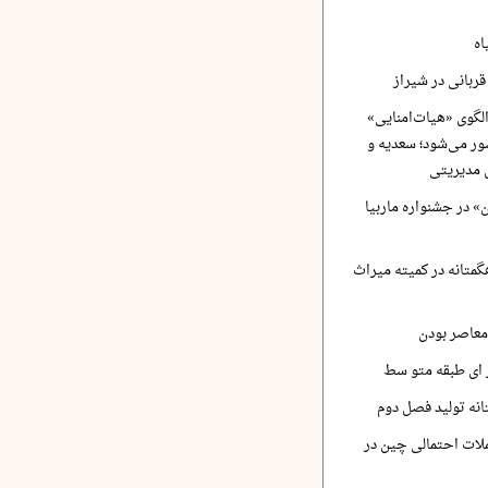
اه
ربانی در شیراز
لگوی «هیات‌امنایی»
ر می‌شود؛ سعدیه و
 مدیریتی
 در جشنواره ماربیا
متانه در کمیته میراث
معاصر بودن
ر ای طبقه متو سط
نه تولید فصل دوم
لات احتمالی چین در