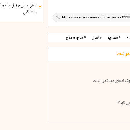
تنش میان برزیل و آمریک
واشنگتن
ز
# سوریه
# لبنان
# هرج و مرج
مرتبط
 یک ادعای متناقض است
ی‌تابد؟