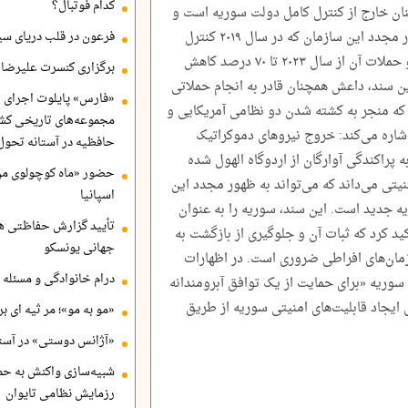
کدام فوتبال؟
ن خارج از کنترل کامل دولت سوریه است و
حمایت خارجی همچنان برای جلوگیری از ظهور مجدد این سازمان که در سال ۲۰۱۹ کنترل
فرعون در قلب دریای سی
ارضی خود را در عراق و سوریه از دست داد و حملات آن از سال ۲۰۲۳ تا ۷۰ درصد کاهش
برگزاری کنسرت علیرضا ق
ن سند، داعش همچنان قادر به انجام حملاتی
«فارس» پایلوت اجرای ا
 به پالمیرا در ۱۳ دسامبر ۲۰۲۵ است که منجر به کشته شدن دو نظامی آمریکایی و
مجموعه‌های تاریخی کشو
اره می‌کند: خروج نیروهای دموکراتیک
حافظیه در آستانه تحول
جر به پراکندگی آوارگان از اردوگاه الهول شده
حضور «ماه کوچولوی من»
تی می‌داند که می‌تواند به ظهور مجدد این
اسپانیا
یه جدید است. این سند، سوریه را به عنوان
تأیید گزارش حفاظتی هگ
د کرد که ثبات آن و جلوگیری از بازگشت به
جهانی یونسکو
مان‌های افراطی ضروری است. در اظهارات
درام خانوادگی و مسئله 
سوریه «برای حمایت از یک توافق آبرومندانه
 ایجاد قابلیت‌های امنیتی سوریه از طریق
«مو به مو»؛ مر ثیه ای ب
«آژانس دوستی» در آستا
شبیه‌سازی واکنش به حم
رزمایش نظامی تایوان