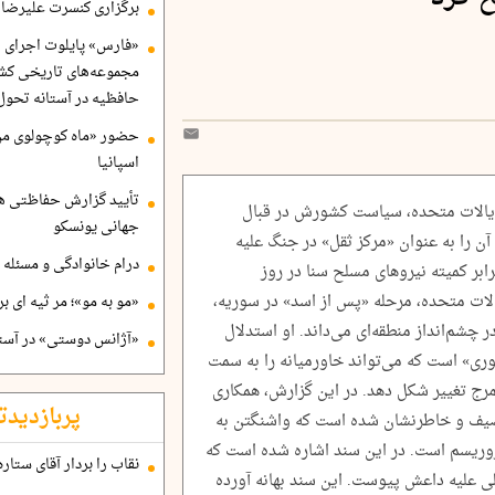
برگزاری کنسرت علیرضا ق
«فارس» پایلوت اجرای ا
مجموعه‌های تاریخی کشو
حافظیه در آستانه تحول
حضور «ماه کوچولوی من»
اسپانیا
تأیید گزارش حفاظتی هگ
 ایالات متحده، سیاست کشورش در قبال
جهانی یونسکو
ن را به عنوان «مرکز ثقل» در جنگ علیه
درام خانوادگی و مسئله 
بر کمیته نیروهای مسلح سنا در روز
لات متحده، مرحله «پس از اسد» در سوریه،
«مو به مو»؛ مر ثیه ای ب
در چشم‌انداز منطقه‌ای می‌داند. او استدلال
«آژانس دوستی» در آستا
ری» است که می‌تواند خاورمیانه را به سمت
مرج تغییر شکل دهد. در این گزارش، همکاری
پربازدیدت
وصیف و خاطرنشان شده است که واشنگتن به
تروریسم است. در این سند اشاره شده است که
نقاب را بردار آقای ستاره
 به ائتلاف بین‌المللی علیه داعش پیوست. این سند بهانه آورده